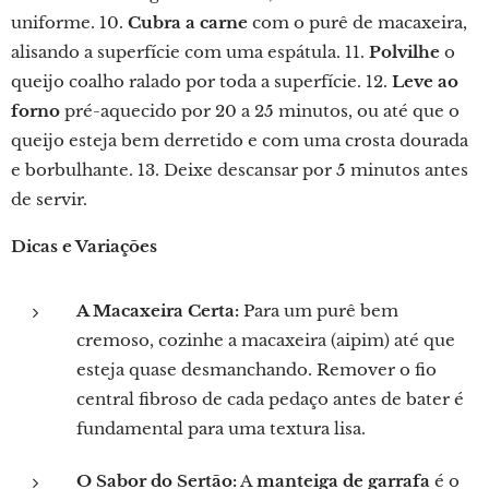
uniforme. 10.
Cubra a carne
com o purê de macaxeira,
alisando a superfície com uma espátula. 11.
Polvilhe
o
queijo coalho ralado por toda a superfície. 12.
Leve ao
forno
pré-aquecido por 20 a 25 minutos, ou até que o
queijo esteja bem derretido e com uma crosta dourada
e borbulhante. 13. Deixe descansar por 5 minutos antes
de servir.
Dicas e Variações
A Macaxeira Certa:
Para um purê bem
cremoso, cozinhe a macaxeira (aipim) até que
esteja quase desmanchando. Remover o fio
central fibroso de cada pedaço antes de bater é
fundamental para uma textura lisa.
O Sabor do Sertão:
A
manteiga de garrafa
é o