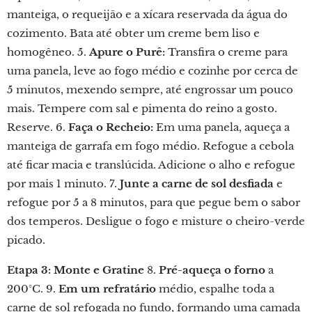
manteiga, o requeijão e a xícara reservada da água do
cozimento. Bata até obter um creme bem liso e
homogêneo. 5.
Apure o Purê:
Transfira o creme para
uma panela, leve ao fogo médio e cozinhe por cerca de
5 minutos, mexendo sempre, até engrossar um pouco
mais. Tempere com sal e pimenta do reino a gosto.
Reserve. 6.
Faça o Recheio:
Em uma panela, aqueça a
manteiga de garrafa em fogo médio. Refogue a cebola
até ficar macia e translúcida. Adicione o alho e refogue
por mais 1 minuto. 7.
Junte a carne de sol desfiada
e
refogue por 5 a 8 minutos, para que pegue bem o sabor
dos temperos. Desligue o fogo e misture o cheiro-verde
picado.
Etapa 3: Monte e Gratine
8.
Pré-aqueça o forno
a
200°C. 9.
Em um refratário
médio, espalhe toda a
carne de sol refogada no fundo, formando uma camada