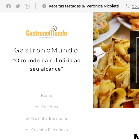
Receitas testadas p/ Verônica Nicoletti
55 
GastronoMundo
"O mundo da culinária ao
seu alcance"
Home
en-Receitas
en-Cozinha Brasileira
en-Cozinha Espanhola