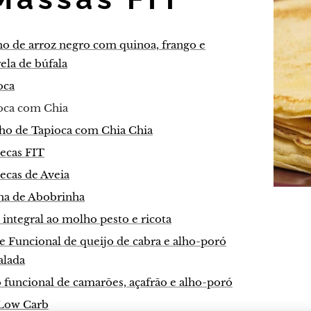
o de arroz negro com quinoa, frango e
ela de búfala
oca
oca com Chia
ho de Tapioca com Chia Chia
ecas FIT
ecas de Aveia
ha de Abobrinha
integral ao molho pesto e ricota
 Funcional de queijo de cabra e alho-poró
alada
 funcional de camarões, açafrão e alho-poró
 Low Carb