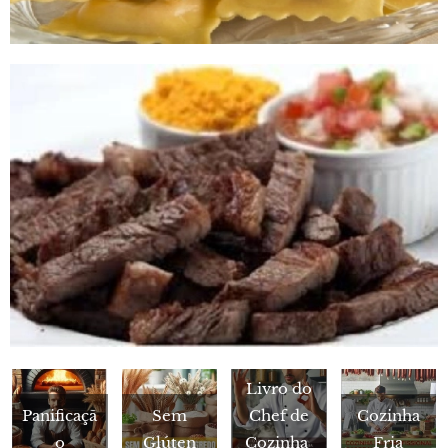
Livro do
Manual
Panificaçã
Sem
Chef de
Cozinha
da
o
Glúten
Cozinha
Fria
Habilidad
Cozinha