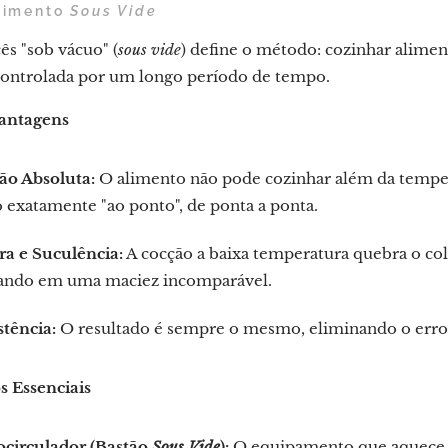
ozimento
Sous Vide
ês "sob vácuo" (
sous vide
) define o método: cozinhar alime
ontrolada por um longo período de tempo.
Vantagens
ão Absoluta:
O alimento não pode cozinhar além da tempera
 exatamente "ao ponto", de ponta a ponta.
ra e Suculência:
A cocção a baixa temperatura quebra o col
tando em uma maciez incomparável.
tência:
O resultado é sempre o mesmo, eliminando o erro
 Essenciais
circulador (Bastão
Sous Vide
):
O equipamento que aquece e 