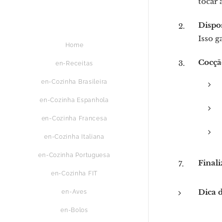
tocar 
Dispo
Isso g
Home
Cocçã
en-Receitas
en-Cozinha Brasileira
en-Cozinha Espanhola
en-Cozinha Francesa
en-Cozinha Italiana
en-Cozinha Portuguesa
Finali
en-Cozinha FIT
Dica 
en-Aves
en-Bolos