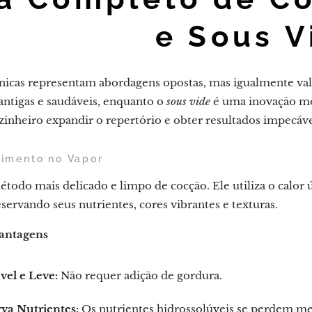
e Sous V
cnicas representam abordagens opostas, mas igualmente val
antigas e saudáveis, enquanto o
sous vide
é uma inovação mo
zinheiro expandir o repertório e obter resultados impecáve
zimento no Vapor
étodo mais delicado e limpo de cocção. Ele utiliza o calor
servando seus nutrientes, cores vibrantes e texturas.
Vantagens
vel e Leve:
Não requer adição de gordura.
rva Nutrientes:
Os nutrientes hidrossolúveis se perdem m