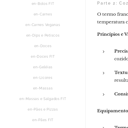
Parte 2: C
en-Bolos FIT
O termo franc
en-Carnes
temperatura c
en-Carnes Veganas
Princípios e 
en-Dips e Petiscos
en-Doces
Precis
en-Doces FIT
cozido
en-Geléias
Textu
en-Licores
resul
en-Massas
Consis
en-Massas e Salgados FIT
en-Pães e Pizzas
Equipamentos
en-Pães FIT
Termo