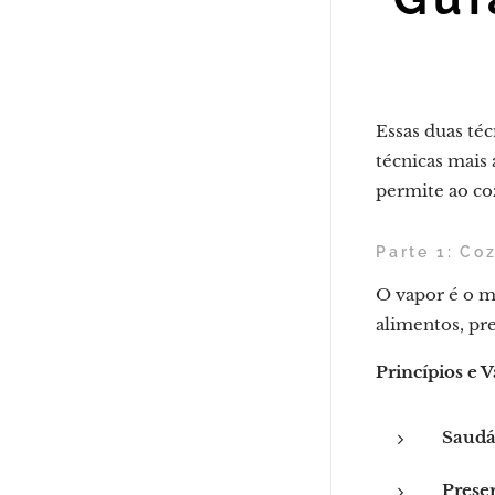
Essas duas té
técnicas mais 
permite ao co
Parte 1: Co
O vapor é o m
alimentos, pre
Princípios e 
Saudá
Prese