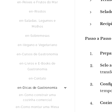
en-Peixes e Frutos do Mar
Selado
en-Risotos
en-Saladas, Legumes e
Recip
Molhos
en-Sobremesas
Passo a Passo
en-Vegano e Vegetariano
Prepa
en-Cursos de Gastronomia
en-Livros e E-Books de
Selo a
Gastronomia
transf
en-Contato
Confi
en-Dicas de Gastronomia
tempo
en-Como construir uma
cozinha comercial
Cozim
en-Como montar uma Mesa