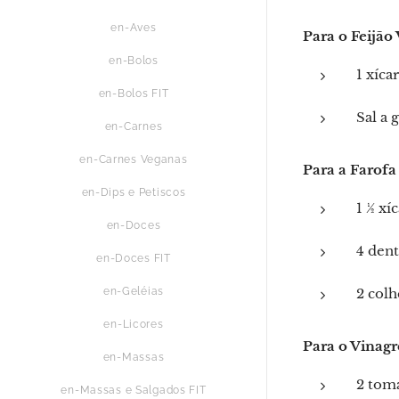
en-Aves
Para o Feijão
en-Bolos
1 xíca
en-Bolos FIT
Sal a 
en-Carnes
en-Carnes Veganas
Para a Farofa
en-Dips e Petiscos
1 ½ xí
en-Doces
4 dent
en-Doces FIT
2 colh
en-Geléias
en-Licores
Para o Vinagr
en-Massas
2 tom
en-Massas e Salgados FIT