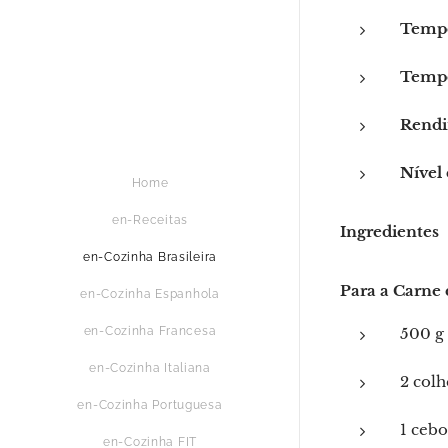
Tempo
Tempo
Rendi
Nível 
Home
en-Receitas
Ingredientes
en-Cozinha Brasileira
Para a Carne 
en-Cozinha Espanhola
500 g 
en-Cozinha Francesa
en-Cozinha Italiana
2 colh
en-Cozinha Portuguesa
1 cebo
en-Cozinha FIT