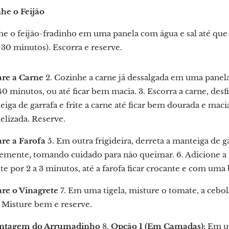
nhe o Feijão
e o feijão-fradinho em uma panela com água e sal até que
30 minutos). Escorra e reserve.
are a Carne
2. Cozinhe a carne já dessalgada em uma panela
40 minutos, ou até ficar bem macia. 3. Escorra a carne, de
iga de garrafa e frite a carne até ficar bem dourada e macia
elizada. Reserve.
are a Farofa
5. Em outra frigideira, derreta a manteiga de g
vemente, tomando cuidado para não queimar. 6. Adicione a 
 por 2 a 3 minutos, até a farofa ficar crocante e com uma 
are o Vinagrete
7. Em uma tigela, misture o tomate, a cebol
. Misture bem e reserve.
ontagem do Arrumadinho
8.
Opção 1 (Em Camadas):
Em um