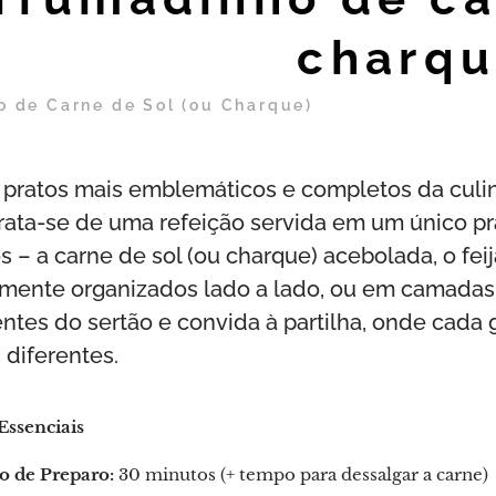
charq
 de Carne de Sol (ou Charque)
pratos mais emblemáticos e completos da culinár
rata-se de uma refeição servida em um único p
s – a carne de sol (ou charque) acebolada, o feij
amente organizados lado a lado, ou em camadas. 
entes do sertão e convida à partilha, onde cada
 diferentes.
Essenciais
 de Preparo:
30 minutos (+ tempo para dessalgar a carne)