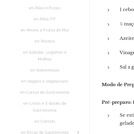
en-Pães e Pizzas
1 ceb
en-Pães FIT
½ maço
en-Peixes e Frutos do Mar
Azeite
en-Risotos
Vinagr
en-Saladas, Legumes e
Molhos
Sal a 
en-Sobremesas
en-Vegano e Vegetariano
Modo de Pre
en-Cursos de Gastronomia
Pré-preparo: 
en-Livros e E-Books de
Gastronomia
Se est
en-Contato
gelade
en-Dicas de Gastronomia