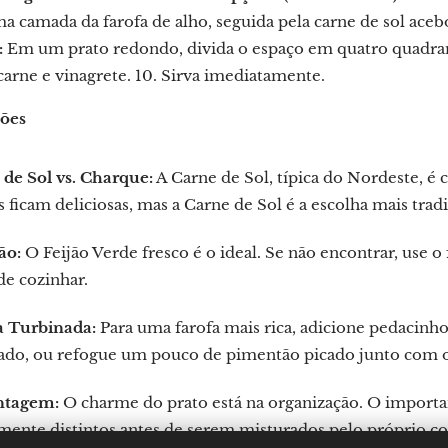
 camada da farofa de alho, seguida pela carne de sol acebo
:
Em um prato redondo, divida o espaço em quatro quadra
, carne e vinagrete. 10. Sirva imediatamente.
ções
 de Sol vs. Charque:
A Carne de Sol, típica do Nordeste, é
ficam deliciosas, mas a Carne de Sol é a escolha mais tradi
ão:
O Feijão Verde fresco é o ideal. Se não encontrar, use 
de cozinhar.
a Turbinada:
Para uma farofa mais rica, adicione pedacinho
gado, ou refogue um pouco de pimentão picado junto com o
ntagem:
O charme do prato está na organização. O import
mente distintos antes de serem misturados pelo próprio c