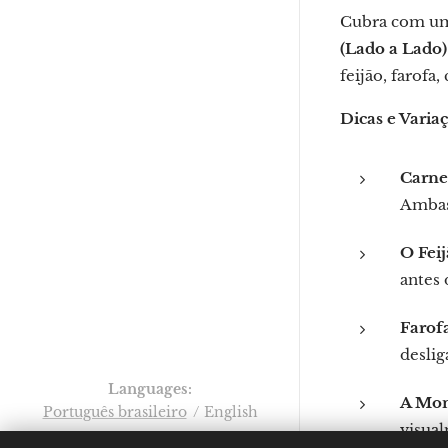
Cubra com uma
(Lado a Lado)
feijão, farofa
Dicas e Varia
Carne
Ambas 
O Feij
antes 
Farof
desli
Languages
A Mo
Português brasileiro
English
visual
Por: Verônica Nicoletti