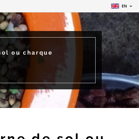
EN
sol ou charque
rne de sol ou