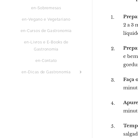
en-Sobremesas
Prepar
en-Vegano e Vegetariano
2 a 3 
en-Cursos de Gastronomia
líquid
en-Livros e E-Books de
Prepa
Gastronomia
e bem 
en-Contato
gordur
en-Dicas de Gastronomia
Faça 
minut
Apure
minut
Tempe
salgad