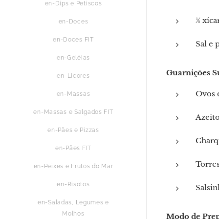
en-Dips e Petiscos
½ xíca
en-Doces
en-Doces FIT
Sal e 
en-Geléias
Guarnições S
en-Licores
Ovos 
en-Massas
en-Massas e Salgados FIT
Azeit
en-Pães e Pizzas
Charqu
en-Pães FIT
Torre
en-Peixes e Frutos do Mar
en-Risotos
Salsin
en-Saladas, Legumes e
Molhos
Modo de Pre