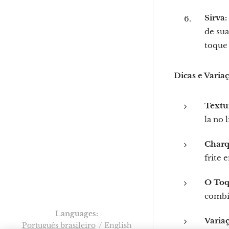
Sirva:
de sua
toque 
Dicas e Varia
Textu
la no 
Charq
frite 
O Toq
combin
Languages
Varia
Português brasileiro
English