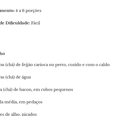
mento:
4 a 6 porções
de Dificuldade:
Fácil
nho
ras (chá) de feijão carioca ou preto, cozido e com o caldo
ras (chá) de água
ra (chá) de bacon, em cubos pequenos
ola média, em pedaços
es de alho, picados