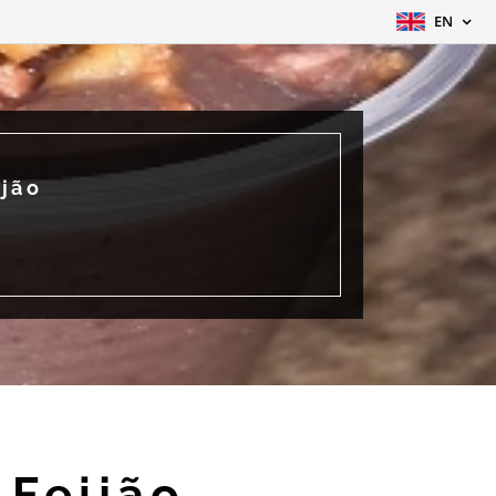
EN
ijão
 Feijão