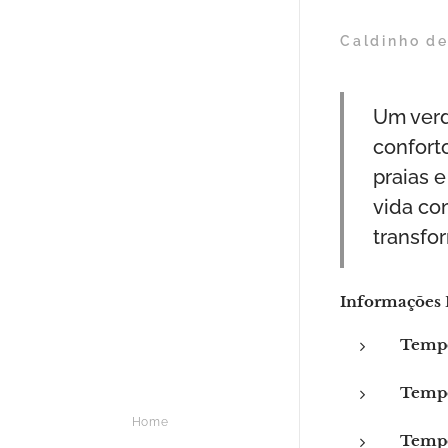
Caldinho de
Um verda
confort
praias 
vida co
transfo
Informações 
Tempo
Tempo
Home
Tempo