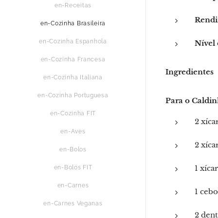
en-Receitas
Rendi
en-Cozinha Brasileira
en-Cozinha Espanhola
Nível 
en-Cozinha Francesa
Ingredientes
en-Cozinha Italiana
en-Cozinha Portuguesa
Para o Caldi
en-Cozinha FIT
2 xíca
en-Aves
2 xíca
en-Bolos
1 xíca
en-Bolos FIT
en-Carnes
1 ceb
en-Carnes Veganas
2 dent