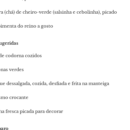
ra (chá) de cheiro-verde (salsinha e cebolinha), picado
pimenta do reino a gosto
ugeridas
de codorna cozidos
onas verdes
e dessalgada, cozida, desfiada e frita na manteiga
smo crocante
ha fresca picada para decorar
paro