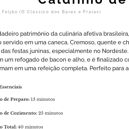
 Feijão (O Clássico dos Bares e Praias)
deiro patrimônio da culinária afetiva brasileira
o servido em uma caneca. Cremoso, quente e chei
e das festas juninas, especialmente no Nordeste
m um refogado de bacon e alho, e é finalizado
rmam em uma refeição completa. Perfeito para aq
Essenciais
 de Preparo:
15 minutos
 de Cozimento:
25 minutos
 Total:
40 minutos