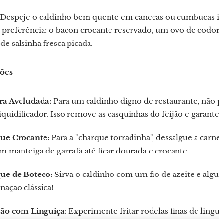
Despeje o caldinho bem quente em canecas ou cumbucas ind
 preferência: o bacon crocante reservado, um ovo de codo
de salsinha fresca picada.
ções
ra Aveludada:
Para um caldinho digno de restaurante, não p
liquidificador. Isso remove as casquinhas do feijão e garan
ue Crocante:
Para a "charque torradinha", dessalgue a carne
em manteiga de garrafa até ficar dourada e crocante.
ue de Boteco:
Sirva o caldinho com um fio de azeite e alg
ação clássica!
ção com Linguiça:
Experimente fritar rodelas finas de ling