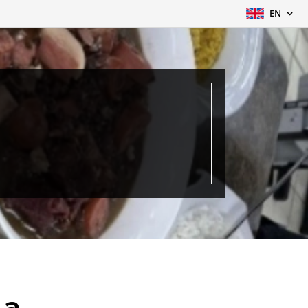
EN
da