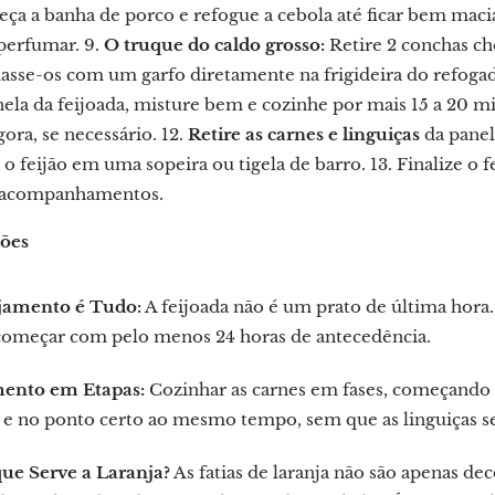
ueça a banha de porco e refogue a cebola até ficar bem maci
 perfumar. 9.
O truque do caldo grosso:
Retire 2 conchas che
masse-os com um garfo diretamente na frigideira do refogad
ela da feijoada, misture bem e cozinhe por mais 15 a 20 mi
ra, se necessário. 12.
Retire as carnes e linguiças
da panel
a o feijão em uma sopeira ou tigela de barro. 13. Finalize 
 acompanhamentos.
ções
jamento é Tudo:
A feijoada não é um prato de última hora.
começar com pelo menos 24 horas de antecedência.
ento em Etapas:
Cozinhar as carnes em fases, começando p
 e no ponto certo ao mesmo tempo, sem que as linguiças 
que Serve a Laranja?
As fatias de laranja não são apenas dec