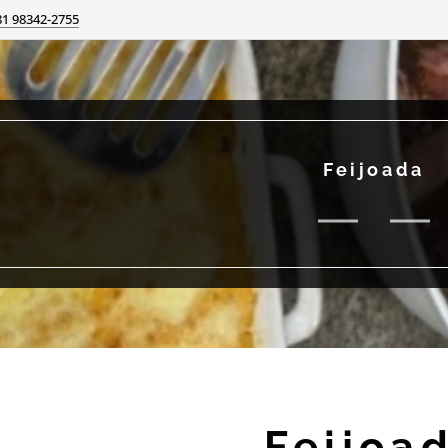
81 98342-2755
Feijoada
Feijoa