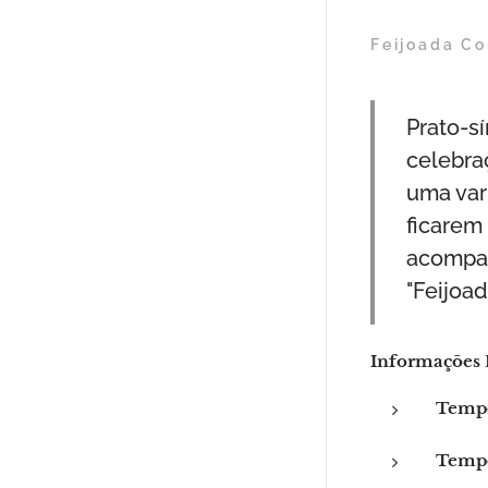
Feijoada C
Prato-s
celebra
uma var
ficarem
acompan
"Feijoad
Informações 
Tempo
Tempo