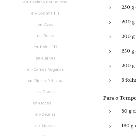
en-Cozinha Portuguesa
250 g 
en-Cozinha FIT
200 g
en-Aves
200 g
en-Bolos
en-Bolos FIT
250 g 
en-Carnes
200 g 
en-Carnes Veganas
3 folh
en-Dips e Petiscos
en-Doces
Para o Tempe
en-Doces FIT
80 g d
en-Geléias
180 g 
en-Licores