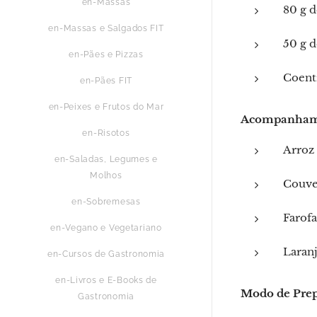
en-Massas
80 g d
en-Massas e Salgados FIT
50 g d
en-Pães e Pizzas
Coent
en-Pães FIT
en-Peixes e Frutos do Mar
Acompanhame
en-Risotos
Arroz
en-Saladas, Legumes e
Molhos
Couve
en-Sobremesas
Farof
en-Vegano e Vegetariano
Laranj
en-Cursos de Gastronomia
en-Livros e E-Books de
Modo de Pre
Gastronomia