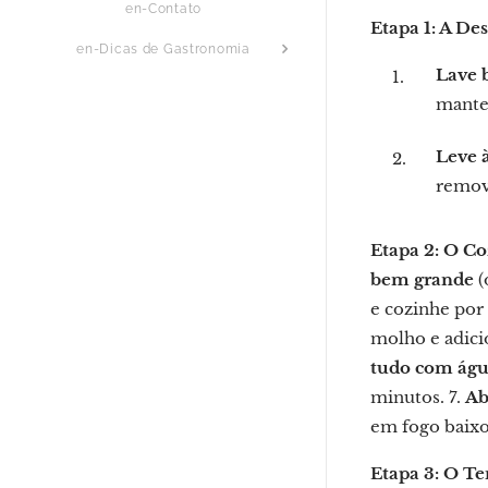
en-Contato
Etapa 1: A De
en-Dicas de Gastronomia
Lave 
manten
Leve à
remove
Etapa 2: O Co
bem grande
(
e cozinhe por 
molho e adici
tudo com águ
minutos. 7.
Ab
em fogo baixo
Etapa 3: O Te