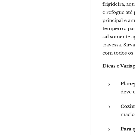
frigideira, aq
e refogue até
principal e a
tempero
à pan
sal
somente ago
travessa. Sirv
com todos os
Dicas e Varia
Plane
deve 
Cozim
macio
Para 