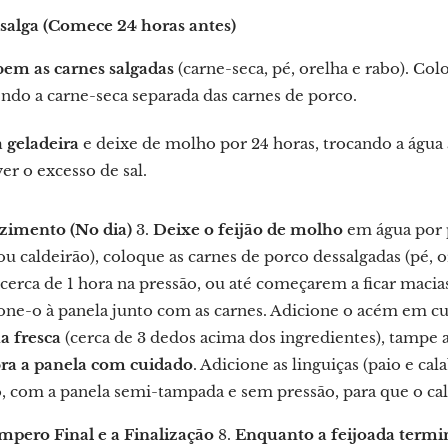
ssalga (Comece 24 horas antes)
bem as carnes salgadas
(carne-seca, pé, orelha e rabo). Col
do a carne-seca separada das carnes de porco.
 geladeira
e deixe de molho por 24 horas, trocando a água 
r o excesso de sal.
zimento (No dia)
3.
Deixe o feijão de molho
em água por 
ou caldeirão), coloque as carnes de porco dessalgadas (pé, 
cerca de 1 hora na pressão, ou até começarem a ficar macias
one-o à panela junto com as carnes. Adicione o acém em cub
a fresca
(cerca de 3 dedos acima dos ingredientes), tampe a
ra a panela com cuidado
. Adicione as linguiças (paio e ca
, com a panela semi-tampada e sem pressão, para que o cal
mpero Final e a Finalização
8.
Enquanto a feijoada termi