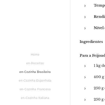
Tempo
Rendi
Nível 
Ingredientes
Home
Para a Feijoa
en-Receitas
1 kg d
en-Cozinha Brasileira
400 g 
en-Cozinha Espanhola
250 g 
en-Cozinha Francesa
en-Cozinha Italiana
250 g 