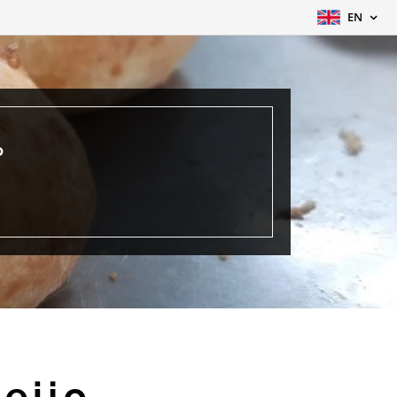
EN
o
eijo