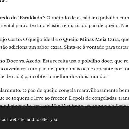
ções
redo do "Escaldado":
O método de escaldar o polvilho com 
ental para a textura elástica e macia do pão de queijo. Não
ijo Certo:
O queijo ideal é o
Queijo Minas Meia Cura
, qu
ão adiciona um sabor extra. Sinta-se à vontade para testar
ho Doce vs. Azedo:
Esta receita usa o
polvilho doce
, que r
lho azedo
cria um pão de queijo mais oco e crocante por f
de de cada) para obter o melhor dos dois mundos!
lamento:
O pão de queijo congela maravilhosamente bem.
e se toquem e leve ao freezer. Depois de congeladas, trans
r, adicionando cerca de 10 a 15 minutos ao tempo de forno.
 our website, and to offer you