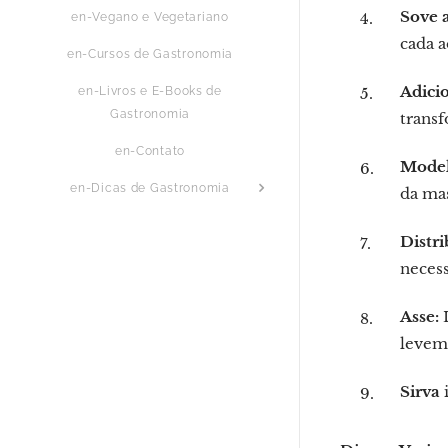
Sove 
en-Vegano e Vegetariano
cada a
en-Cursos de Gastronomia
Adicio
en-Livros e E-Books de
Gastronomia
transf
en-Contato
Model
en-Dicas de Gastronomia
da ma
Distri
necess
Asse:
L
levem
Sirva