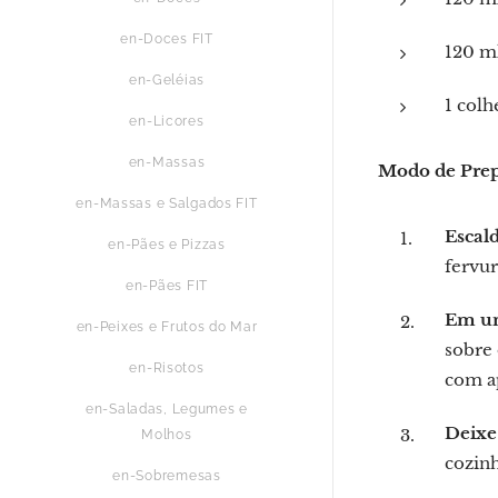
en-Doces FIT
120 ml
en-Geléias
1 colh
en-Licores
en-Massas
Modo de Pre
en-Massas e Salgados FIT
Escald
en-Pães e Pizzas
fervur
en-Pães FIT
Em um
en-Peixes e Frutos do Mar
sobre
en-Risotos
com ap
en-Saladas, Legumes e
Deixe
Molhos
cozinh
en-Sobremesas