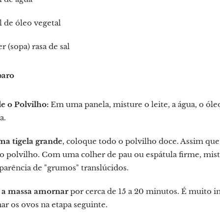
 de óleo vegetal
er (sopa) rasa de sal
paro
e o Polvilho:
Em uma panela, misture o leite, a água, o óle
a.
a tigela grande
, coloque todo o polvilho doce. Assim que
 o polvilho. Com uma colher de pau ou espátula firme, mi
arência de "grumos" translúcidos.
 a massa amornar
por cerca de 15 a 20 minutos. É muito i
ar os ovos na etapa seguinte.