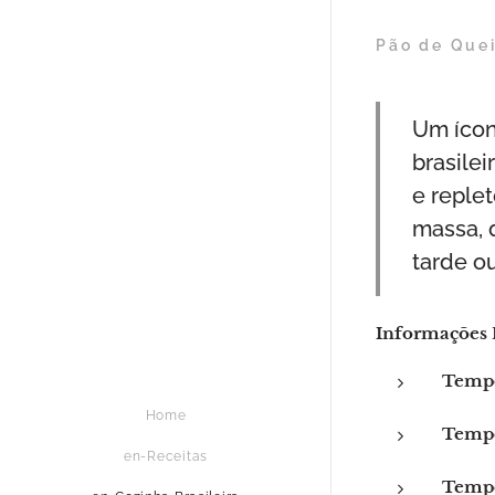
Pão de Quei
Um ícon
brasile
e replet
massa, 
tarde o
Informações 
Tempo
Home
Tempo
en-Receitas
Tempo