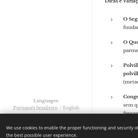
Dicas e Varia
O Seg
fundam
O Que
parmes
Polvil
polvi
(meta
Conge
Languages
sem qu
Português brasileiro
English
freeze
Por: Verônica Nicoletti
Instagram:
We use cookies to enable the proper functioning and security of
Gastronomundo.receitas
the best possible user experience.