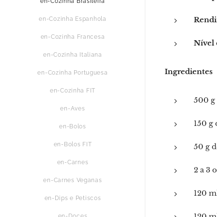
en-Cozinha Brasileira
Rendi
en-Cozinha Espanhola
en-Cozinha Francesa
Nível 
en-Cozinha Italiana
Ingredientes
en-Cozinha Portuguesa
en-Cozinha FIT
500 g 
en-Aves
150 g 
en-Bolos
en-Bolos FIT
50 g d
en-Carnes
2 a 3 
en-Carnes Veganas
120 ml
en-Dips e Petiscos
120 m
en-Doces