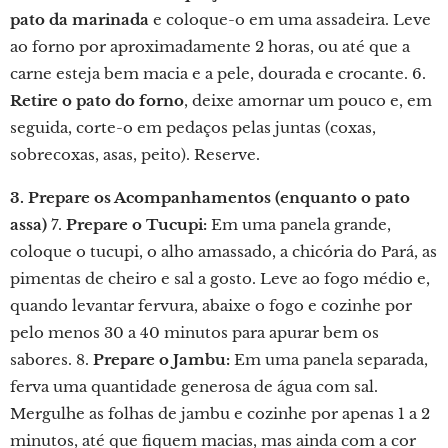
pato da marinada
e coloque-o em uma assadeira. Leve
ao forno por aproximadamente 2 horas, ou até que a
carne esteja bem macia e a pele, dourada e crocante. 6.
Retire o pato do forno
, deixe amornar um pouco e, em
seguida, corte-o em pedaços pelas juntas (coxas,
sobrecoxas, asas, peito). Reserve.
3. Prepare os Acompanhamentos (enquanto o pato
assa)
7.
Prepare o Tucupi:
Em uma panela grande,
coloque o tucupi, o alho amassado, a chicória do Pará, as
pimentas de cheiro e sal a gosto. Leve ao fogo médio e,
quando levantar fervura, abaixe o fogo e cozinhe por
pelo menos 30 a 40 minutos para apurar bem os
sabores. 8.
Prepare o Jambu:
Em uma panela separada,
ferva uma quantidade generosa de água com sal.
Mergulhe as folhas de jambu e cozinhe por apenas 1 a 2
minutos, até que fiquem macias, mas ainda com a cor