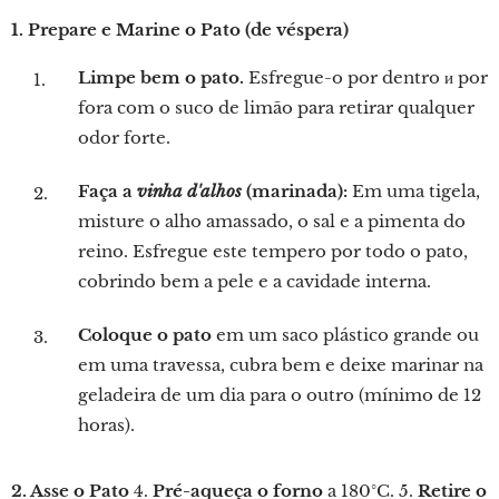
1. Prepare e Marine o Pato (de véspera)
Limpe bem o pato.
Esfregue-o por dentro и por
fora com o suco de limão para retirar qualquer
odor forte.
Faça a
vinha d'alhos
(marinada):
Em uma tigela,
misture o alho amassado, o sal e a pimenta do
reino. Esfregue este tempero por todo o pato,
cobrindo bem a pele e a cavidade interna.
Coloque o pato
em um saco plástico grande ou
em uma travessa, cubra bem e deixe marinar na
geladeira de um dia para o outro (mínimo de 12
horas).
2. Asse o Pato
4.
Pré-aqueça o forno
a 180°C. 5.
Retire o