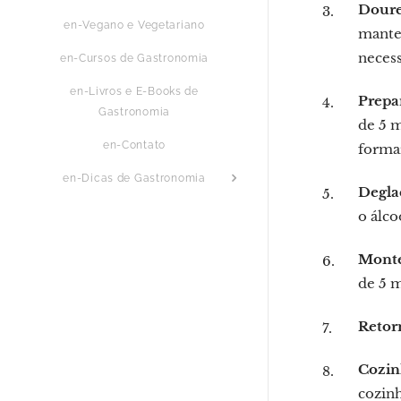
Doure
en-Vegano e Vegetariano
mantei
necess
en-Cursos de Gastronomia
en-Livros e E-Books de
Prepa
Gastronomia
de 5 m
en-Contato
forma
en-Dicas de Gastronomia
Degla
o álco
Monte
de 5 
Retor
Cozin
cozinh