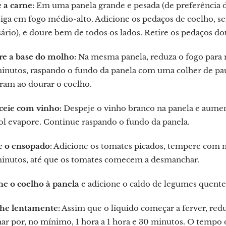
 a carne:
Em uma panela grande e pesada (de preferência de
ga em fogo médio-alto. Adicione os pedaços de coelho, sem
ário), e doure bem de todos os lados. Retire os pedaços d
re a base do molho:
Na mesma panela, reduza o fogo para m
inutos, raspando o fundo da panela com uma colher de pau
ram ao dourar o coelho.
ceie com vinho:
Despeje o vinho branco na panela e aument
ol evapore. Continue raspando o fundo da panela.
 o ensopado:
Adicione os tomates picados, tempere com ma
minutos, até que os tomates comecem a desmanchar.
ne o coelho à panela
e adicione o caldo de legumes quente, 
he lentamente:
Assim que o líquido começar a ferver, red
ar por, no mínimo, 1 hora a 1 hora e 30 minutos. O tempo 