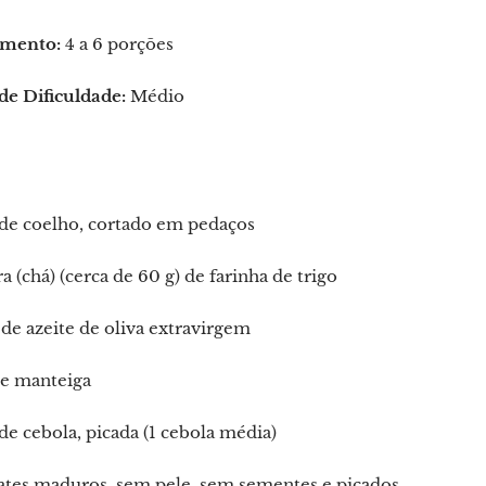
mento:
4 a 6 porções
de Dificuldade:
Médio
 de coelho, cortado em pedaços
ra (chá) (cerca de 60 g) de farinha de trigo
de azeite de oliva extravirgem
de manteiga
de cebola, picada (1 cebola média)
ates maduros, sem pele, sem sementes e picados