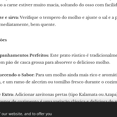
 a carne estiver muito macia, soltando do osso com facili
ze e sirva:
Verifique o tempero do molho e ajuste o sal e a pi
 imediatamente, bem quente.
ções
anhamentos Perfeitos:
Este prato rústico é tradicionalm
 pão de casca grossa para absorver o delicioso molho.
uecendo o Sabor:
Para um molho ainda mais rico e aromátic
, e um ramo de alecrim ou tomilho fresco durante o cozim
 Extra:
Adicionar azeitonas pretas (tipo Kalamata ou Azapa
utos de cozimento é uma variação clássica e deliciosa do p
 our website, and to offer you