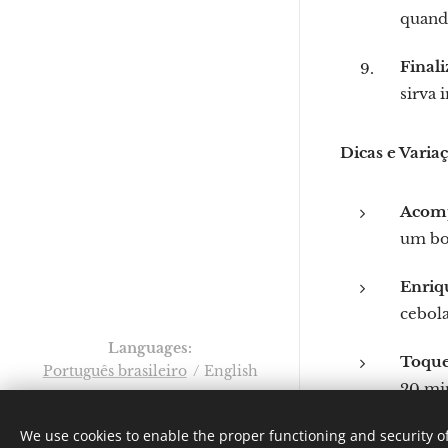
quando
Finali
sirva
Dicas e Varia
Acomp
um bom
Enriq
cebola
Languages
Toque
Português brasileiro
English
20 min
Por: Verônica Nicoletti
Instagram:
We use cookies to enable the proper functioning and security of