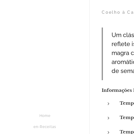
Coelho à C
Um cláss
reflete
magra c
aromáti
de sem
Informações 
Tempo
Home
Tempo
en-Receitas
Tempo