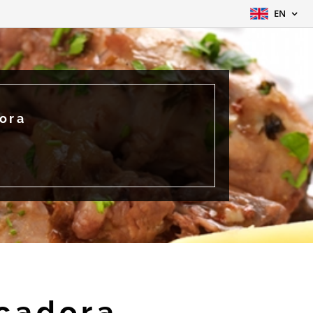
EN
ora
çadora