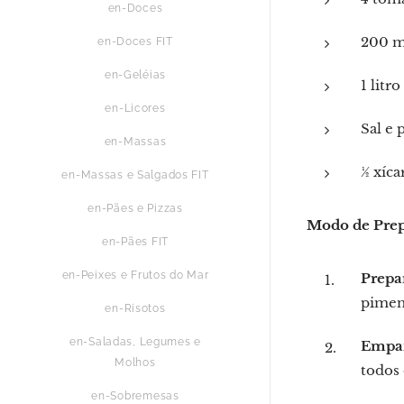
en-Doces
200 m
en-Doces FIT
en-Geléias
1 litr
en-Licores
Sal e 
en-Massas
½ xíca
en-Massas e Salgados FIT
en-Pães e Pizzas
Modo de Pre
en-Pães FIT
en-Peixes e Frutos do Mar
Prepa
pimen
en-Risotos
en-Saladas, Legumes e
Empan
Molhos
todos 
en-Sobremesas