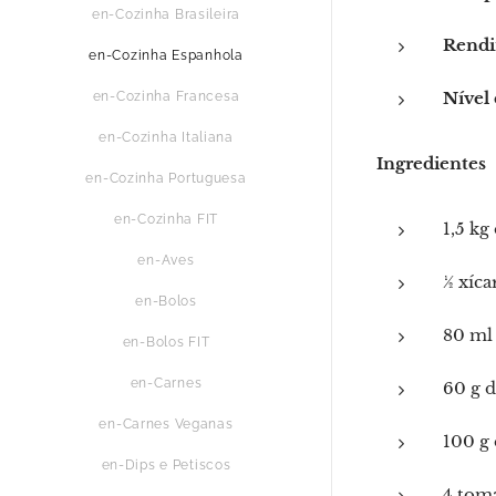
en-Cozinha Brasileira
Rendi
en-Cozinha Espanhola
Nível 
en-Cozinha Francesa
en-Cozinha Italiana
Ingredientes
en-Cozinha Portuguesa
en-Cozinha FIT
1,5 kg
en-Aves
½ xíca
en-Bolos
80 ml 
en-Bolos FIT
en-Carnes
60 g 
en-Carnes Veganas
100 g 
en-Dips e Petiscos
4 tom