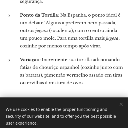
segurança.
Ponto da Tortilla:
Na Espanha, o ponto ideal é
um debate! Alguns a preferem bem passada,
outros
jugosa
(suculenta), com o centro ainda
um pouco mole. Para uma tortilla mais
jugosa
,
cozinhe por menos tempo após virar.
Variação:
Incremente sua tortilla adicionando
fatias de chouriço espanhol (cozinhe junto com
as batatas), pimentão vermelho assado em tiras
ou ervilhas à mistura de ovos.
We use cookies to enable the proper functioning and
Por: Verônica Nicoletti
security of our website, and to offer you the best possible
Instagram: Gastronomundo.receitas
Cookies
user experience.