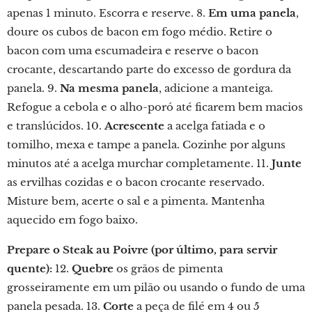
apenas 1 minuto. Escorra e reserve. 8.
Em uma panela
,
doure os cubos de bacon em fogo médio. Retire o
bacon com uma escumadeira e reserve o bacon
crocante, descartando parte do excesso de gordura da
panela. 9.
Na mesma panela
, adicione a manteiga.
Refogue a cebola e o alho-poró até ficarem bem macios
e translúcidos. 10.
Acrescente
a acelga fatiada e o
tomilho, mexa e tampe a panela. Cozinhe por alguns
minutos até a acelga murchar completamente. 11.
Junte
as ervilhas cozidas e o bacon crocante reservado.
Misture bem, acerte o sal e a pimenta. Mantenha
aquecido em fogo baixo.
Prepare o Steak au Poivre (por último, para servir
quente):
12.
Quebre
os grãos de pimenta
grosseiramente em um pilão ou usando o fundo de uma
panela pesada. 13.
Corte
a peça de filé em 4 ou 5