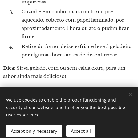
impurezas.
Cozinhe em banho-maria no forno pré-
aquecido, coberto com papel laminado, por
aproximadamente 1 hora ou até o pudim ficar
firme.
Retire do forno, deixe esfriar e leve à geladeira
por algumas horas antes de desenformar.
Dica:
Sirva gelado, com ou sem calda extra, para um
sabor ainda mais delicioso!
We use cookies to enable the proper functioning and
Por: Verônica Nicoletti
security of our website, and to offer you the best possible
Instagram: Gastronomundo.receitas
Cookies
user experience.
Languages
Accept only necessary
Accept all
Português brasileiro
English