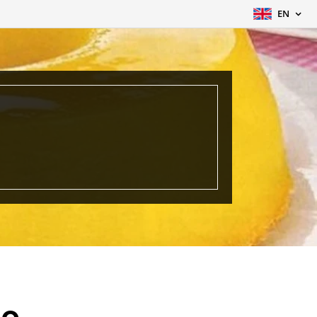
EN
ão