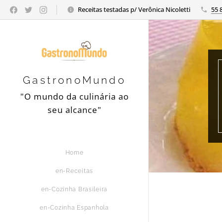
Receitas testadas p/ Verônica Nicoletti
55 
GastronoMundo
"O mundo da culinária ao
seu alcance"
Home
en-Receitas
en-Cozinha Brasileira
en-Cozinha Espanhola