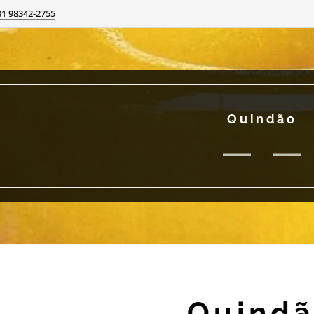
81 98342-2755
Quindão
Quind