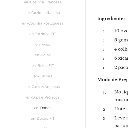
en-Cozinha Francesa
en-Cozinha Italiana
Ingredientes:
en-Cozinha Portuguesa
10 ovo
en-Cozinha FIT
6 gem
en-Aves
4 colh
en-Bolos
6 xíca
en-Bolos FIT
2 paco
en-Carnes
Modo de Prep
en-Carnes Veganas
No liq
en-Dips e Petiscos
mistu
en-Doces
Unte u
Leve a
en-Doces FIT
na sup