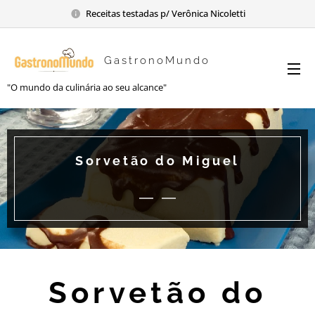
Receitas testadas p/ Verônica Nicoletti
GastronoMundo
"O mundo da culinária ao seu alcance"
Sorvetão do Miguel
Sorvetão do