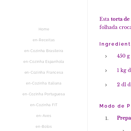
Esta
torta d
folhada croc
Home
en-Receitas
Ingredient
en-Cozinha Brasileira
450 g
en-Cozinha Espanhola
1 kg 
en-Cozinha Francesa
en-Cozinha Italiana
2 dl d
en-Cozinha Portuguesa
en-Cozinha FIT
Modo de P
en-Aves
Prepa
en-Bolos