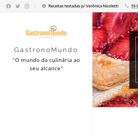
Receitas testadas p/ Verônica Nicoletti
55 
GastronoMundo
"O mundo da culinária ao
seu alcance"