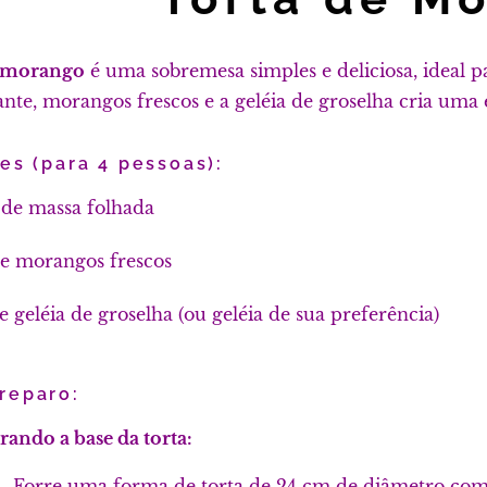
e morango
é uma sobremesa simples e deliciosa, ideal 
ante, morangos frescos e a geléia de groselha cria uma
es (para 4 pessoas):
 de massa folhada
de morangos frescos
e geléia de groselha (ou geléia de sua preferência)
reparo:
rando a base da torta:
Forre uma forma de torta de 24 cm de diâmetro com