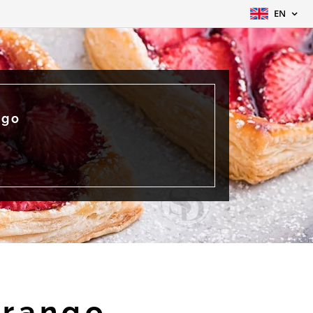
EN
ngo
orango