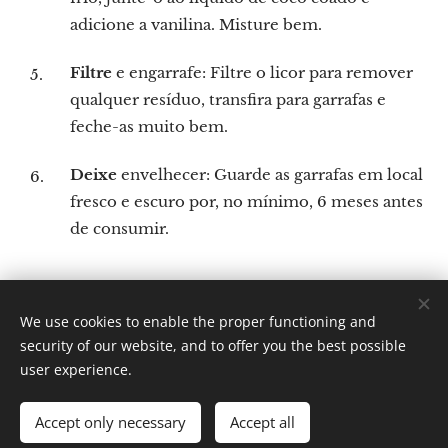
adicione a vanilina. Misture bem.
Filtre
e engarrafe: Filtre o licor para remover
qualquer resíduo, transfira para garrafas e
feche-as muito bem.
Deixe
envelhecer: Guarde as garrafas em local
fresco e escuro por, no mínimo, 6 meses antes
de consumir.
We use cookies to enable the proper functioning and
Por: Verônica Nicoletti
security of our website, and to offer you the best possible
Instagram: Gastronomundo.receitas
Cookies
user experience.
Languages
Accept only necessary
Accept all
Português brasileiro
English