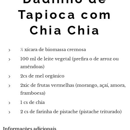
Tapioca com
Chia Chia
½ xícara de biomassa cremosa
100 ml de leite vegetal (prefira o de arroz ou
amêndoas)
2cs de mel orgânico
2xic de frutas vermelhas (morango, açaí, amora,
framboesa)
1 cs de chia
2 cs de farinha de pistache (pistache triturado)
Informações adicionais