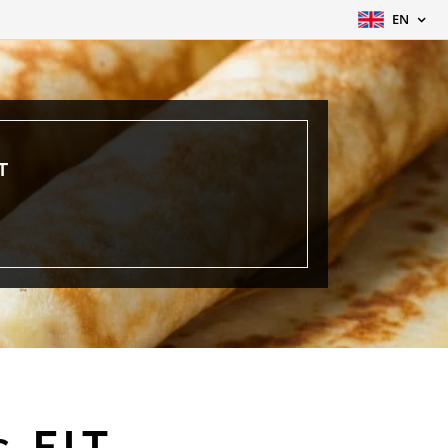
EN
T
 FIT