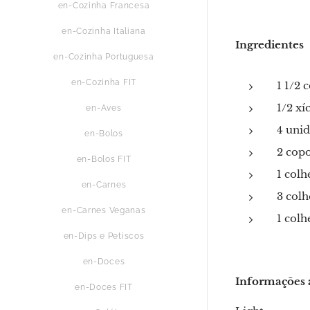
en-Cozinha Francesa
en-Cozinha Italiana
Ingredientes
en-Cozinha Portuguesa
en-Cozinha FIT
1 1/2 
1/2 xí
en-Aves
4 uni
en-Bolos
2 copo
en-Bolos FIT
1 col
en-Carnes
3 colh
en-Carnes Veganas
1 colh
en-Dips e Petiscos
en-Doces
Informações 
en-Doces FIT