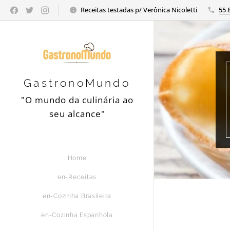
Receitas testadas p/ Verônica Nicoletti
55 
GastronoMundo
"O mundo da culinária ao
seu alcance"
Home
en-Receitas
en-Cozinha Brasileira
en-Cozinha Espanhola