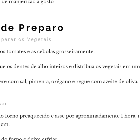
 de manjericão a gosto
de Preparo
eparar os Vegetais
os tomates e as cebolas grosseiramente.
e os dentes de alho inteiros e distribua os vegetais em um
e com sal, pimenta, orégano e regue com azeite de oliva.
sar
ao forno preaquecido e asse por aproximadamente 1 hora,
mem.
 do forno e deixe esfriar.