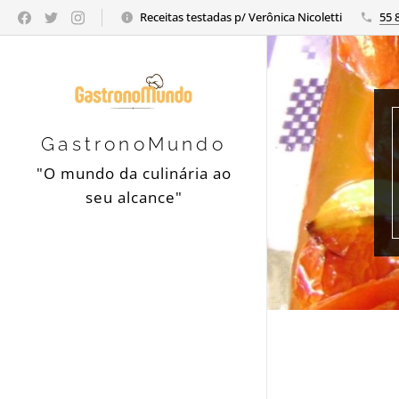
Receitas testadas p/ Verônica Nicoletti
55 
GastronoMundo
"O mundo da culinária ao
seu alcance"