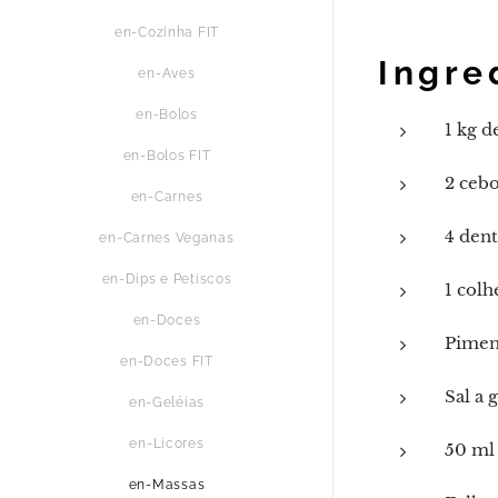
en-Cozinha FIT
Ingre
en-Aves
en-Bolos
1 kg d
en-Bolos FIT
2 cebo
en-Carnes
4 dent
en-Carnes Veganas
en-Dips e Petiscos
1 colh
en-Doces
Pimen
en-Doces FIT
Sal a 
en-Geléias
en-Licores
50 ml 
en-Massas