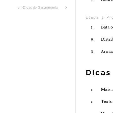
en-Dicas de Gastronomia
Etapa 3: Pr
Bata o
Distr
Armaze
Dicas
Mais 
Textu