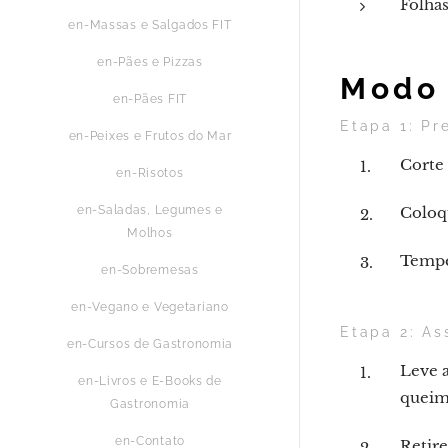
Folhas
en-Massas e Salgados FIT
en-Pães e Pizzas
Modo 
en-Pães FIT
Etapa 1: Pr
en-Peixes e Frutos do Mar
Corte 
en-Risotos
en-Saladas, Legumes e
Coloqu
Molhos
Temper
en-Sobremesas
en-Vegano e Vegetariano
Etapa 2: As
en-Cursos de Gastronomia
Leve 
en-Livros e E-Books de
quei
Gastronomia
en-Contato
Retire