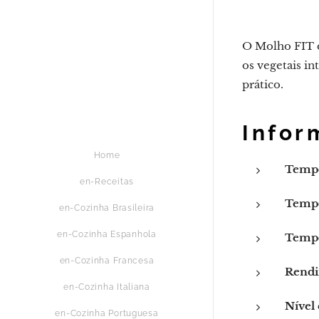
O Molho FIT d
os vegetais in
prático.
Infor
Home
Tempo
en-Receitas
Tempo
en-Cozinha Brasileira
en-Cozinha Espanhola
Tempo
en-Cozinha Francesa
Rendi
en-Cozinha Italiana
Nível 
en-Cozinha Portuguesa