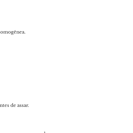
a homogênea.
tes de assar.