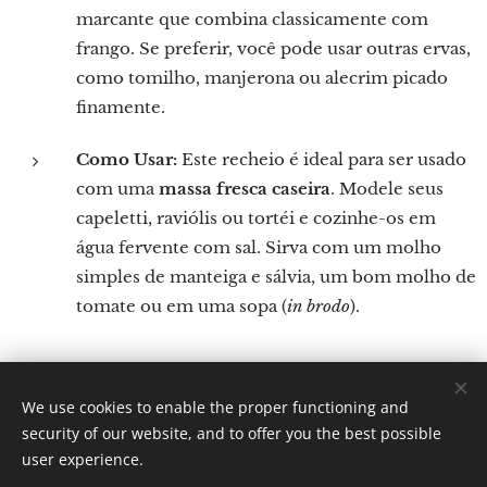
marcante que combina classicamente com
frango. Se preferir, você pode usar outras ervas,
como tomilho, manjerona ou alecrim picado
finamente.
Como Usar:
Este recheio é ideal para ser usado
com uma
massa fresca caseira
. Modele seus
capeletti, raviólis ou tortéi e cozinhe-os em
água fervente com sal. Sirva com um molho
simples de manteiga e sálvia, um bom molho de
tomate ou em uma sopa (
in brodo
).
We use cookies to enable the proper functioning and
Por: Verônica Nicoletti
security of our website, and to offer you the best possible
Instagram: Gastronomundo.receitas
Cookies
user experience.