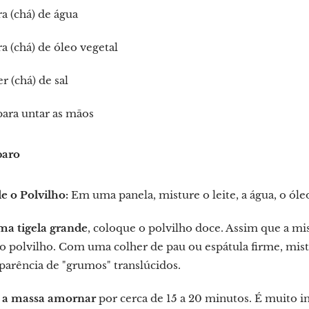
ra (chá) de água
ra (chá) de óleo vegetal
er (chá) de sal
ara untar as mãos
paro
e o Polvilho:
Em uma panela, misture o leite, a água, o óleo
a tigela grande
, coloque o polvilho doce. Assim que a mi
 o polvilho. Com uma colher de pau ou espátula firme, mi
arência de "grumos" translúcidos.
 a massa amornar
por cerca de 15 a 20 minutos. É muito i