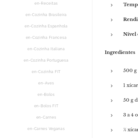
en-Receitas
Tempo
en-Cozinha Brasileira
Rendi
en-Cozinha Espanhola
Nível 
en-Cozinha Francesa
en-Cozinha Italiana
Ingredientes
en-Cozinha Portuguesa
500 g 
en-Cozinha FIT
en-Aves
1 xíca
en-Bolos
50 g d
en-Bolos FIT
3 a 4 
en-Carnes
en-Carnes Veganas
½ xíca