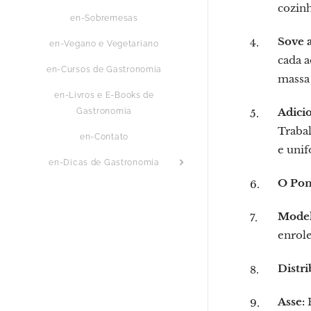
cozinh
en-Sobremesas
Sove 
en-Vegano e Vegetariano
cada a
en-Cursos de Gastronomia
massa 
en-Livros e E-Books de
Adicio
Gastronomia
Trabal
en-Contato
e uni
en-Dicas de Gastronomia
O Pon
Model
enrol
Distri
Asse:
P