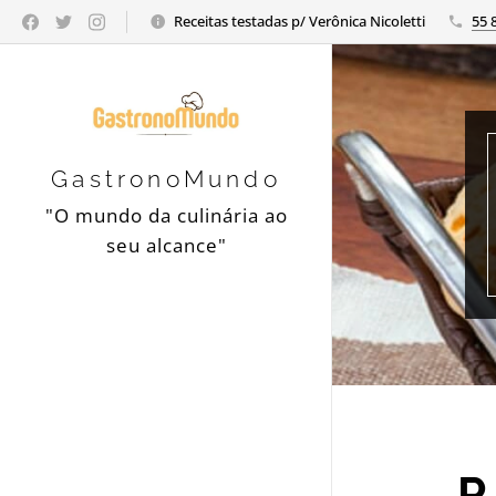
Receitas testadas p/ Verônica Nicoletti
55 
GastronoMundo
"O mundo da culinária ao
seu alcance"
P