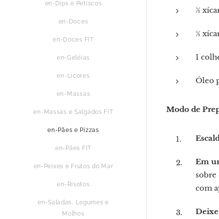
en-Dips e Petiscos
½ xíca
en-Doces
½ xíca
en-Doces FIT
1 colh
en-Geléias
en-Licores
Óleo p
en-Massas
Modo de Pre
en-Massas e Salgados FIT
en-Pães e Pizzas
Escald
en-Pães FIT
Em um
en-Peixes e Frutos do Mar
sobre
en-Risotos
com ap
en-Saladas, Legumes e
Deixe
Molhos