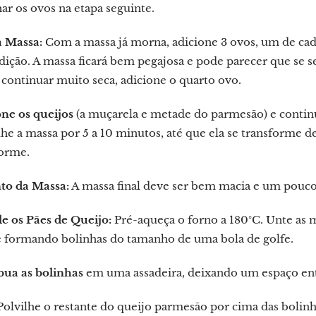
ar os ovos na etapa seguinte.
a Massa:
Com a massa já morna, adicione 3 ovos, um de ca
dição. A massa ficará bem pegajosa e pode parecer que se s
continuar muito seca, adicione o quarto ovo.
ne os queijos
(a muçarela e metade do parmesão) e continu
he a massa por 5 a 10 minutos, até que ela se transforme 
forme.
to da Massa:
A massa final deve ser bem macia e um pouco
e os Pães de Queijo:
Pré-aqueça o forno a 180°C. Unte as
e formando bolinhas do tamanho de uma bola de golfe.
bua as bolinhas
em uma assadeira, deixando um espaço entre
olvilhe o restante do queijo parmesão por cima das bolinh