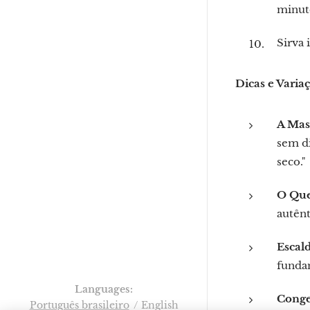
minuto
Sirva
Dicas e Varia
A Mas
sem di
seco."
O Que
autênt
Escald
fundam
Languages
Conge
Português brasileiro
English