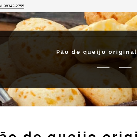
81 98342-2755
Pão de queijo origina
ão de queijo orig