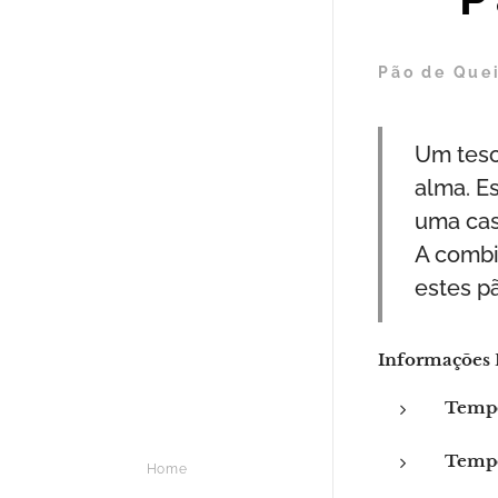
Pão de Quei
Um teso
alma. Es
uma cas
A combi
estes p
Informações 
Tempo
Tempo
Home