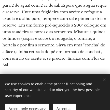
para 2 de água) com 2 cc de sal. Espere que a água seque
e reserve. Unte uma frigideira com azeite e refogue a
cebola e o alho poro, tempere com sal e pimenta síria e
reserve. Em um forno pré-aquecido a 200° coloque em
uma assadeira as nozes e as sementes. Misture a quinoa,
os limões (raspas e sucos), o refogado, o tomate, a
hortelã e por fim a semente. Sirva em uma "concha" de
alface (a folha retirada do pé em formato de concha) ,
com um fio de azeite e, se preciso, finalize com Flor de
Sal.
We use cookies to enable the proper functioning and
Por: Verônica Nicoletti
security of our website, and to offer you the best possible
Instagram: Gastronomundo.receitas
Cookies
user experience.
Languages
Accept only necessary
Accept all