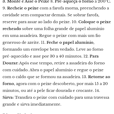
3. Monte e Asse o Peixe
8.
Pré-aqueça o forno
a 200°C.
9.
Recheie o peixe
com a farofa morna, preenchendo a
cavidade sem compactar demais. Se sobrar farofa,
reserve para assar ao lado do peixe. 10.
Coloque o peixe
recheado
sobre uma folha grande de papel alumínio
em uma assadeira. Regue o peixe com mais um fio
generoso de azeite. 11.
Feche o papel alumínio
,
formando um envelope bem vedado. Leve ao forno
pré-aquecido e asse por 30 a 40 minutos. 12.
Para
Dourar:
Após esse tempo, retire a assadeira do forno
com cuidado. Abra o papel alumínio e regue o peixe
com o caldo que se formou na assadeira. 13.
Retorne ao
forno
, agora com o peixe descoberto, por mais 15 a 20
minutos, ou até a pele ficar dourada e crocante. 14.
Sirva:
Transfira o peixe com cuidado para uma travessa
grande e sirva imediatamente.