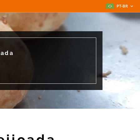
PT-BR
oada
eijoada