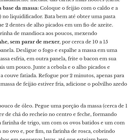
a base da massa:
Coloque o feijão com o caldo e a
 no liquidificador. Bata bem até obter uma pasta
 2 dentes de alho picados em um fio de azeite.
 farinha de mandioca aos poucos, mexendo
nhe, sem parar de mexer
, por cerca de 10 a 15
panela. Desligue o fogo e espalhe a massa em uma
sa esfria, em outra panela, frite o bacon em sua
mais um pouco. Junte a cebola e o alho picados e
 a couve fatiada. Refogue por 2 minutos, apenas para
assa de feijão estiver fria, adicione o polvilho azedo
uco de óleo. Pegue uma porção da massa (cerca de 1
er de chá do recheio no centro e feche, formando
a farinha de trigo, um com os ovos batidos e um com
s no ovo e, por fim, na farinha de rosca, cobrindo
inhos em pequenas levas, até que estejam bem