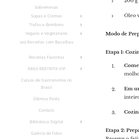
200 g 
Sobremesas
Óleo v
Sopas e Cremes
Trufas e Bombons
Modo de Pre
Vegano e Vegetariano
100 Receitas com Bacalhau
Etapa 1: Cozi
Receitas Favoritas
Comec
ÁREA RESTRITA VIP
molho
Cursos de Gastronomia no
Brasil
Em um
inteir
Últimos Posts
Contato
Cozin
Biblioteca Digital
Etapa 2: Prep
Galeria de fotos
Reserve o feij