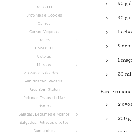
50 g d
Bolos FIT
Brownies e Cookies
50 g d
Carnes
1 cebo
Carnes Veganas
Doces
2 dent
Doces FIT
Geléias
1 maço
Massas
Massas e Salgados FIT
30 ml 
Panificação (Padaria)
Pães Sem Glúten
Para Empanar
Peixes e Frutos do Mar
2 ovos
Risotos
Saladas, Legumes e Molhos
200 g 
Salgados, Petiscos e patês
Sanduíches