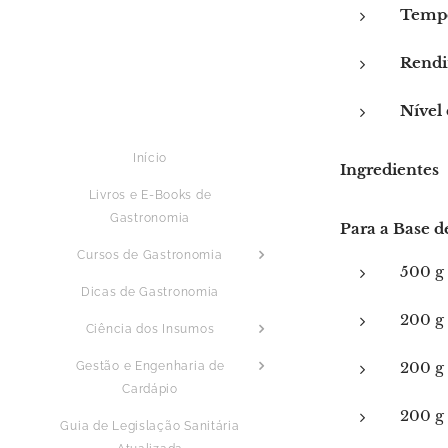
Tempo
Rendi
Nível 
Início
Ingredientes
Livros e E-Books de
Gastronomia
Para a Base d
Cursos de Gastronomia
500 g 
Dicas de Gastronomia
200 g 
Ciência dos Insumos
200 g
Gestão e Engenharia de
Cardápio
200 g 
Guia de Legislação Sanitária