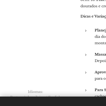
dourados e cro
Dicas e Varia
Plane
dia do
monta
Massa
Depois
Aprov
para o
Para S
Idiomas
cachaç
Português brasileiro
English
Por: Verônica Silveira Nicoletti