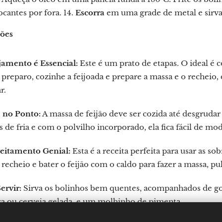
cantes por fora. 14.
Escorra
em uma grade de metal e sirv
ções
jamento é Essencial:
Este é um prato de etapas. O ideal é 
 preparo, cozinhe a feijoada e prepare a massa e o reche
r.
 no Ponto:
A massa de feijão deve ser cozida até desgruda
 de fria e com o polvilho incorporado, ela fica fácil de mod
eitamento Genial:
Esta é a receita perfeita para usar as sob
 recheio e bater o feijão com o caldo para fazer a massa, pu
ervir:
Sirva os bolinhos bem quentes, acompanhados de go
a ou cerveja gelada, e um molhinho de pimenta.