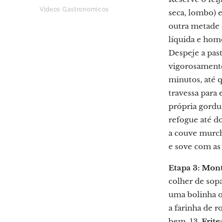
Vídeos Gastronomicos
seca, lombo) e
outra metade d
líquida e hom
Despeje a pas
vigorosamente
minutos, até 
travessa para
própria gordur
refogue até do
a couve murcha
e sove com as
Etapa 3: Mont
colher de sop
uma bolinha o
a farinha de r
bem. 13.
Frite: