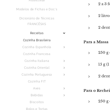
Atualizada
2 a 3 
Modelos de Fichas e Doc´s
2 litr
Dicionário de Técnicas
FRANCÊSAS
2 dent
Receitas
Cozinha Brasileira
Para a Massa
Cozinha Espanhola
250 g 
Cozinha Francesa
Cozinha Italiana
15 g (
Cozinha Oriental
Cozinha Portuguesa
2 dent
Cozinha FIT
Aves
Para o Reche
Bebidas
250 g
Biscoitos
Bolos e Tortas