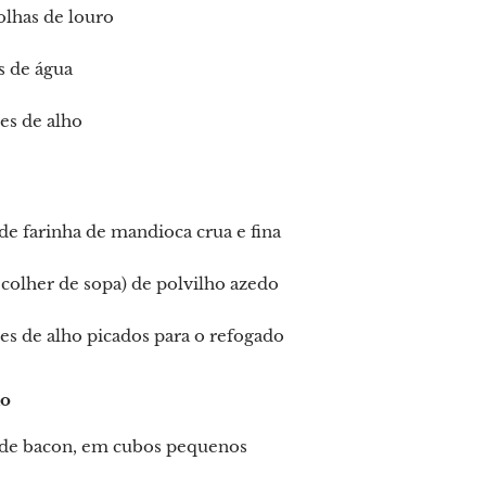
folhas de louro
os de água
es de alho
de farinha de mandioca crua e fina
1 colher de sopa) de polvilho azedo
es de alho picados para o refogado
io
 de bacon, em cubos pequenos