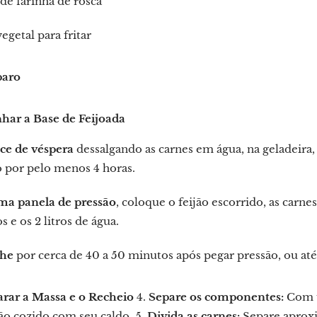
de farinha de rosca
egetal para fritar
paro
nhar a Base de Feijoada
e de véspera
dessalgando as carnes em água, na geladeira, 
 por pelo menos 4 horas.
a panela de pressão
, coloque o feijão escorrido, as carne
os e os 2 litros de água.
he
por cerca de 40 a 50 minutos após pegar pressão, ou até
arar a Massa e o Recheio
4.
Separe os componentes:
Com u
ão cozido com seu caldo. 5.
Divida as carnes:
Separe aproxi