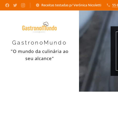
Receitas testadas p/ Verônica Nicoletti
55 
GastronoMundo
"O mundo da culinária ao
seu alcance"