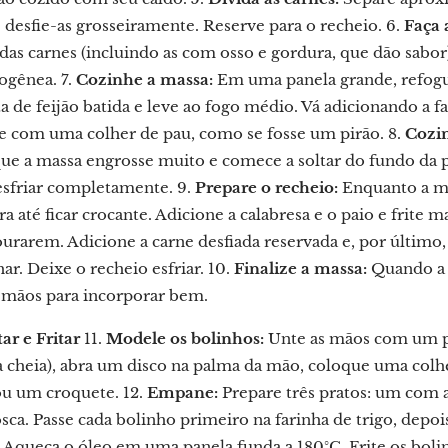
 desfie-as grosseiramente. Reserve para o recheio. 6.
Faça 
as carnes (incluindo as com osso e gordura, que dão sabor)
ogênea. 7.
Cozinhe a massa:
Em uma panela grande, refogue
ta de feijão batida e leve ao fogo médio. Vá adicionando a
 com uma colher de pau, como se fosse um pirão. 8.
Cozi
que a massa engrosse muito e comece a soltar do fundo da 
 esfriar completamente. 9.
Prepare o recheio:
Enquanto a mas
a até ficar crocante. Adicione a calabresa e o paio e frite 
urarem. Adicione a carne desfiada reservada e, por último,
r. Deixe o recheio esfriar. 10.
Finalize a massa:
Quando a m
 mãos para incorporar bem.
ar e Fritar
11.
Modele os bolinhos:
Unte as mãos com um po
a cheia), abra um disco na palma da mão, coloque uma colh
u um croquete. 12.
Empane:
Prepare três pratos: um com 
osca. Passe cada bolinho primeiro na farinha de trigo, depoi
Aqueça o óleo em uma panela funda a 180°C. Frite os bol