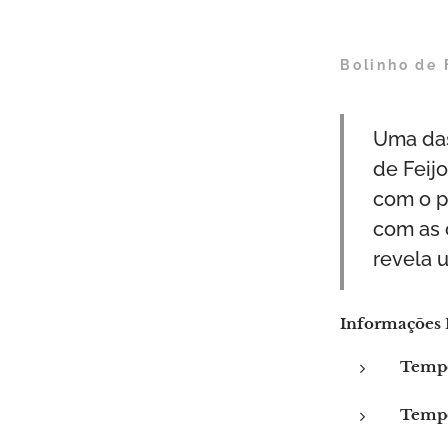
Bolinho de 
Uma das
de Feij
com o p
com as 
revela 
Informações 
Tempo
Tempo