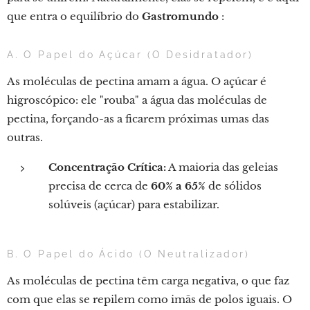
que entra o equilíbrio do
Gastromundo
:
A. O Papel do Açúcar (O Desidratador)
As moléculas de pectina amam a água. O açúcar é
higroscópico: ele "rouba" a água das moléculas de
pectina, forçando-as a ficarem próximas umas das
outras.
Concentração Crítica:
A maioria das geleias
precisa de cerca de
60% a 65%
de sólidos
solúveis (açúcar) para estabilizar.
B. O Papel do Ácido (O Neutralizador)
As moléculas de pectina têm carga negativa, o que faz
com que elas se repilem como imãs de polos iguais. O