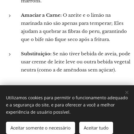
marrons.
Amaciar a Carne:
O azeite e o limão na
marinada não são apenas para temperar; Eles
ajudam a quebrar as fibras do peru, garantindo
que o bife não fique seco após a fritura.
Substituição:
Se não tiver bebida de aveia, pode
usar creme de leite leve ou outra bebida vegetal
neutra (como a de amêndoas sem açúcar).
Utilizamos cookies para permitir o funcionamento adequado
Por: Verônica Silveira Nicoletti
e a segurança do site, e para oferecer a você a melhor
Instagram:
Gastronomundo.receitas
Cookies
experiência de usuário possível.
Idiomas
Aceitar somente o necessário
Aceitar tudo
Português brasileiro
English