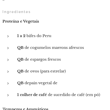
Ingredientes
Proteína e Vegetais
1 a 2
bifes do Peru
QB
de cogumelos marrons afrescos
QB
de espargos frescos
QB
de ovos (para estrelar)
QB
depain vegetal de
1 colher de café
de sucedido de café (em pó)
Temperos e Aromáticos