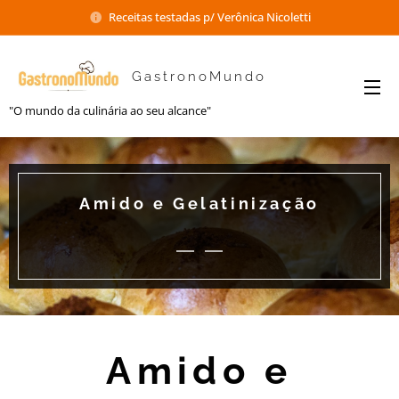
Receitas testadas p/ Verônica Nicoletti
GastronoMundo
"O mundo da culinária ao seu alcance"
Amido e Gelatinização
Amido e