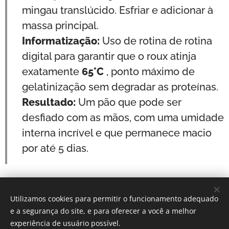
mingau translúcido. Esfriar e adicionar à
massa principal.
Informatização:
Uso de rotina de rotina
digital para garantir que o roux atinja
exatamente
65°C
, ponto máximo de
gelatinização sem degradar as proteínas.
Resultado:
Um pão que pode ser
desfiado com as mãos, com uma umidade
interna incrível e que permanece macio
por até 5 dias.
Utilizamos cookies para permitir o funcionamento adequado
Por: Verônica Silveira Nicoletti
e a segurança do site, e para oferecer a você a melhor
Instagram:
Gastronomundo.receitas
Cookies
experiência de usuário possível.