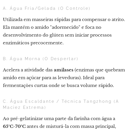
A. Água Fria/Gelada (O Controle)
Utilizada em masseiras rápidas para compensar o atrito.
Ela mantém o amido "adormecido" e foca no
desenvolvimento do glúten sem iniciar processos
enzimáticos precocemente.
B. Água Morna (O Despertar)
Acelera a atividade das
amilases
(enzimas que quebram
amido em açúcar para as leveduras). Ideal para
fermentações curtas onde se busca volume rápido.
C. Água Escaldante / Técnica Tangzhong (A
Maciez Extrema)
Ao pré-gelatinizar uma parte da farinha com água a
65°C-70°C
antes de misturá-la com massa principal,