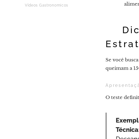
alimen
Vídeos Gastronomicos
💡 Di
Estra
Se você busca
queimam a 150
Apresentaçã
O teste defini
Exemplo
Técnica