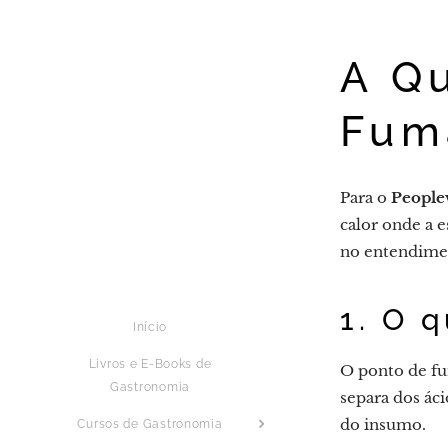
A Q
Fum
Para o
People
calor onde a e
no entendime
1. O 
Início
Livros e E-Books de
O ponto de fu
Gastronomia
separa dos ác
do insumo.
Cursos de Gastronomia