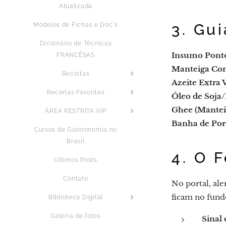
Atualizada
3. Gu
Modelos de Fichas e Doc´s
Dicionário de Técnicas
Insumo
Pont
FRANCÊSAS
Manteiga C
Receitas
Azeite Extra
Receitas Favoritas
Óleo de Soja
Ghee (Mantei
ÁREA RESTRITA VIP
Banha de Por
Cursos de Gastronomia no
Brasil
4. O 
Últimos Posts
Contato
No portal, al
ficam no fundo
Biblioteca Digital
Galeria de fotos
Sinal 