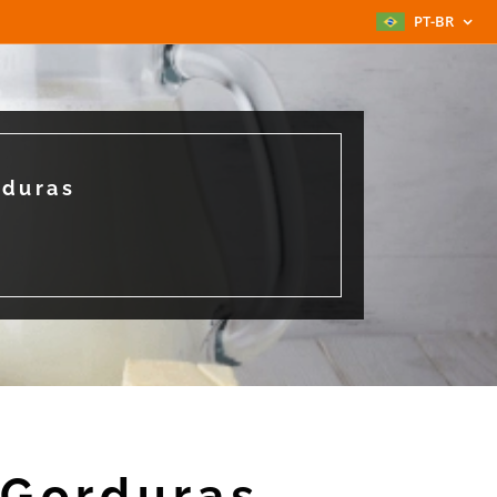
PT-BR
rduras
 Gorduras