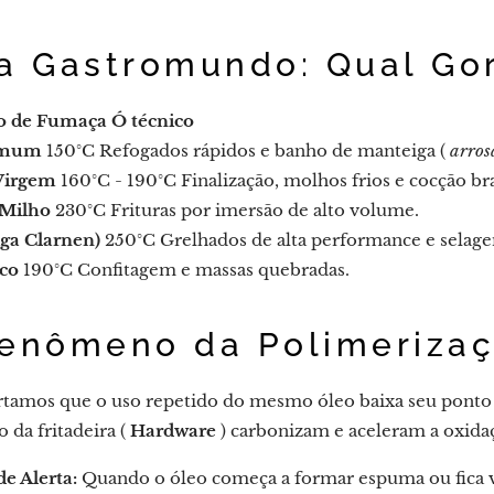
ia Gastromundo: Qual Go
o de Fumaça
Ó técnico
omum
150°C
Refogados rápidos e banho de manteiga (
arros
 Virgem
160°C - 190°C
Finalização, molhos frios e cocção br
/Milho
230°C
Frituras por imersão de alto volume.
ga Clarnen)
250°C
Grelhados de alta performance e selage
co
190°C
Confitagem e massas quebradas.
Fenômeno da Polimerizaç
ertamos que o uso repetido do mesmo óleo baixa seu ponto 
 da fritadeira (
Hardware
) carbonizam e aceleram a oxida
de Alerta:
Quando o óleo começa a formar espuma ou fica vi