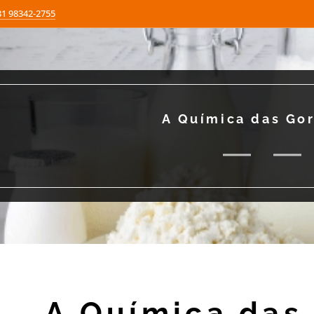
81 98342-2755
A Química das Go
A Química das