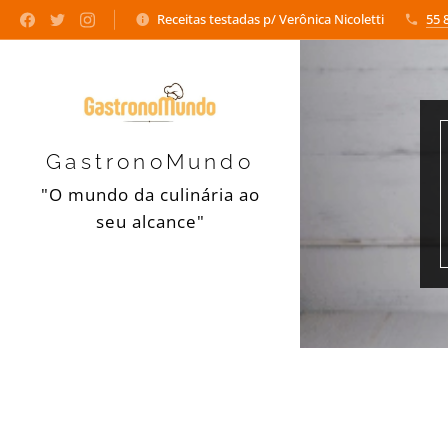
Receitas testadas p/ Verônica Nicoletti
55 
GastronoMundo
"O mundo da culinária ao
seu alcance"