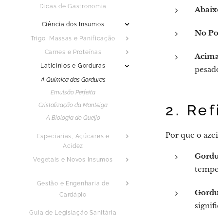
Dicas de Gastronomia
Abaix
Ciência dos Insumos
No Po
Trigo, Massas e Panificação
Carnes e Proteínas
Acima
Laticínios e Gorduras
pesad
A Química das Gorduras
Emulsão Perfeita
2. Re
Cristalização da Manteiga
A Biologia do Queijo
Por que o azei
Especiarias, Açúcares e
Acidez
Gordu
Vegetais e Novos Insumos
temper
Gestão e Engenharia de
Gordu
Cardápio
signif
Guia de Legislação Sanitária