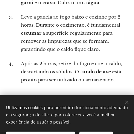
garni
e o
cravo
. Cubra com a
água
.
Leve a panela ao fogo baixo e cozinhe por 2
horas. Durante o cozimento, é fundamental
escumar
a superfície regularmente para
remover as impurezas que se formam,
garantindo que o caldo fique claro.
Após as 2 horas, retire do fogo e coe o caldo,
descartando os sólidos. O
fundo de ave
está
pronto para ser utilizado ou armazenado.
Utilizamos cookies para permitir o funcionamento adequado
Por: Verônica Silveira Nicoletti
e a segurança do site, e para oferecer a você a melhor
Instagram:
Gastronomundo.receitas
Cookies
experiência de usuário possível.