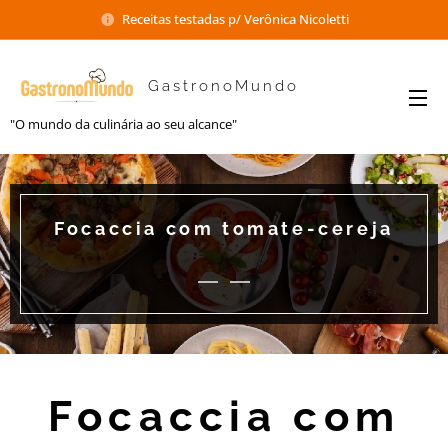
Receitas testadas p/ Verônica Nicoletti
GastronoMundo
"O mundo da culinária ao seu alcance"
Focaccia com tomate-cereja
Focaccia com