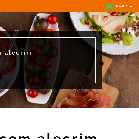
PT-BR
m alecrim
 com alecrim