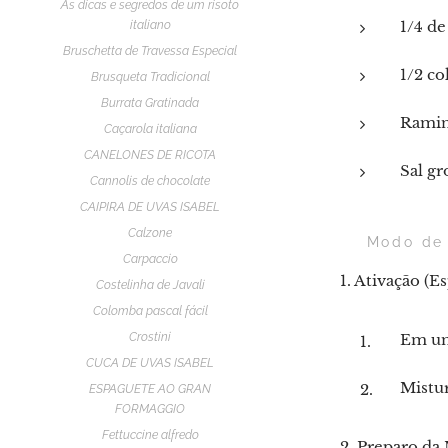
As dicas e segredos de um risoto
1/4 de
italiano
Bruschetta de Travessa Especial
1/2 co
Brusqueta Tradicional
Burrata Gratinada
Raminh
Caçarola italiana
CANELONES DE RICOTA
Sal gr
Cannolis de chocolate
CAIPIRA DE UVAS ISABEL
Calzone
👨‍🍳 Modo d
Carpaccio
1. Ativação (E
Costelinha de Javali
Colomba pascal fácil
Crostini
Em uma
CUCA DE UVAS ISABEL
Mistur
ESPAGUETE AO GRAN
FORMAGGIO
Fettuccine alfredo
2. Preparo da