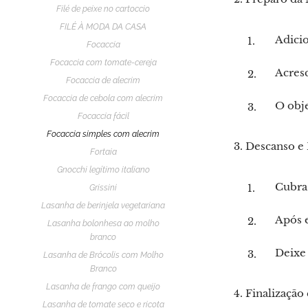
Filé de peixe no cartoccio
FILÉ À MODA DA CASA
Adicio
Focaccia
Focaccia com tomate-cereja
Acresc
Focaccia de alecrim
Focaccia de cebola com alecrim
O obj
Focaccia fácil
Focaccia simples com alecrim
3. Descanso e
Fortaia
Gnocchi legítimo italiano
Cubra 
Grissini
Lasanha de berinjela vegetariana
Após e
Lasanha bolonhesa ao molho
branco
Deixe 
Lasanha de Brócolis com Molho
Branco
Lasanha de frango com queijo
4. Finalização
Lasanha de tomate seco e ricota