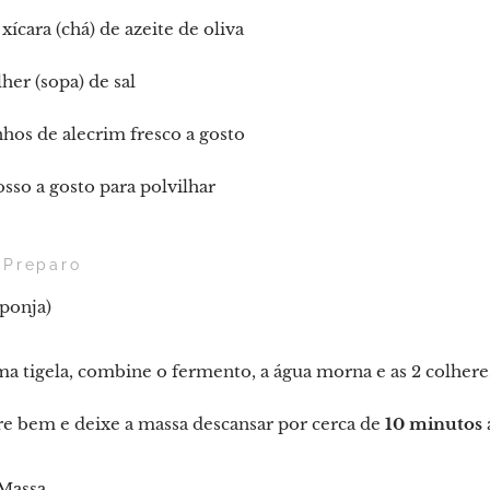
 xícara (chá) de azeite de oliva
lher (sopa) de sal
os de alecrim fresco a gosto
osso a gosto para polvilhar
e Preparo
sponja)
 tigela, combine o fermento, a água morna e as 2 colheres 
e bem e deixe a massa descansar por cerca de
10 minutos
 Massa