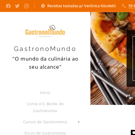
Receitas testadas p/ Verônica Nicoletti
55 
GastronoMundo
"O mundo da culinária ao
seu alcance"
Início
Livros e E-Books de
Gastronomia
Cursos de Gastronomia
Dicas de Gastronomia