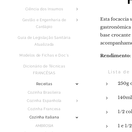
Ciência dos Insumos
Esta focaccia
Gestão e Engenharia de
gastronômica 
Cardápio
base crocante
Guia de Legislação Sanitária
acompanhament
Atualizada
Rendimento:
Modelos de Fichas e Doc´s
Dicionário de Técnicas
🛒 Lista de
FRANCÊSAS
250g d
Receitas
Cozinha Brasileira
140ml
Cozinha Espanhola
Cozinha Francesa
1/2 co
Cozinha Italiana
1 e 1/
AMBROSIA