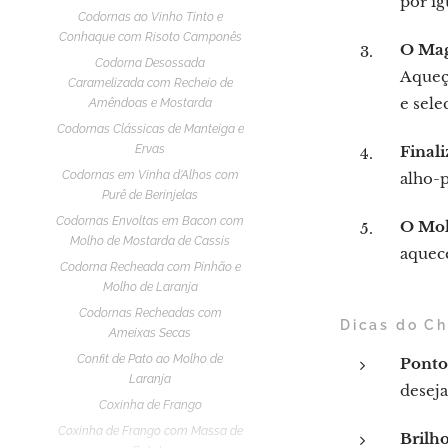
por ig
Codornas ao Vinho Tinto e
Conhaque com Risoto Camponês
O Mag
Codorna Desossada
Aqueç
Caramelizada com Recheio de
e sele
Amêndoas e Mostarda
Codornas Clássicas de Manteiga e
Ervas
Final
Codornas em Vinha d'Alhos com
alho-p
Purê de Berinjelas
Codornas Envoltas em Bacon com
O Mol
Molho de Mostarda de Cassis
aquec
Codorna Recheada com Pinhão e
Molho de Laranja
Codornas Recheadas com
Dicas do Ch
Ameixas Secas
Confit de Pato ao Molho de
Ponto
Laranja
deseja
Coxinha de Frango
Coxinha de Frango com Massa de
Brilh