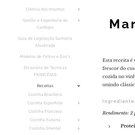
Ciência dos Insumos
Mar
Gestão e Engenharia de
Cardápio
Guia de Legislação Sanitária
Atualizada
Modelos de Fichas e Doc´s
Esta receita 
frescor do cu
Dicionário de Técnicas
FRANCÊSAS
cozida no vinh
unindo clássi
Receitas
Cozinha Brasileira
Ingrediente
Cozinha Espanhola
Cozinha Francesa
Rendimento: 2 
Cozinha Italiana
Proteí
Cozinha Oriental