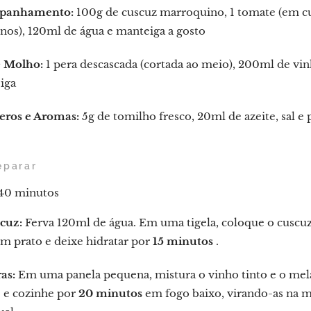
panhamento:
100g de cuscuz marroquino, 1 tomate (em cu
os), 120ml de água e manteiga a gosto
e Molho:
1 pera descascada (cortada ao meio), 200ml de vin
iga
ros e Aromas:
5g de tomilho fresco, 20ml de azeite, sal e
eparar
40 minutos
cuz:
Ferva 120ml de água. Em uma tigela, coloque o cuscuz
m prato e deixe hidratar por
15 minutos
.
as:
Em uma panela pequena, mistura o vinho tinto e o mela
 e cozinhe por
20 minutos
em fogo baixo, virando-as na m