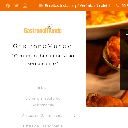
Receitas testadas p/ Verônica Nicoletti
55 
GastronoMundo
"O mundo da culinária ao
seu alcance"
Início
Livros e E-Books de
Gastronomia
Cursos de Gastronomia
Dicas de Gastronomia