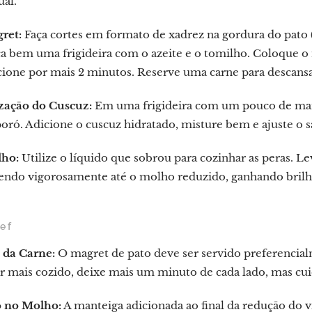
ual.
ret:
Faça cortes em formato de xadrez na gordura do pato (
a bem uma frigideira com o azeite e o tomilho. Coloque 
cione por mais 2 minutos. Reserve uma carne para descansar
ização do Cuscuz:
Em uma frigideira com um pouco de mant
oró. Adicione o cuscuz hidratado, misture bem e ajuste o sa
ho:
Utilize o líquido que sobrou para cozinhar as peras. L
endo vigorosamente até o molho reduzido, ganhando brilho
ef
 da Carne:
O magret de pato deve ser servido preferencial
r mais cozido, deixe mais um minuto de cada lado, mas cui
o no Molho:
A manteiga adicionada ao final da redução do v