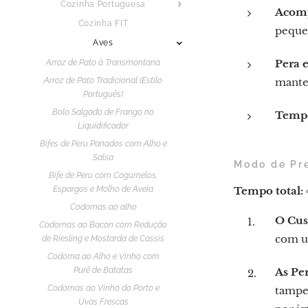
Cozinha Portuguesa
Acom
Cozinha FIT
pequen
Aves
Pera 
Arroz de Pato à Transmontana
Arroz de Pato Tradicional (Estilo
mante
Português)
Bolo Salgado de Frango no
Tempe
Liquidificador
Bifes de Peru Panados com Alho e
Salsa
Modo de Pr
Bife de Peru com Cogumelos,
Espargos e Molho de Aveia
Tempo total:
Codornas ao alho
O Cus
Codornas ao Bacon com Redução
com u
de Riesling e Mostarda de Cassis
Codorna ao Alho e Vinho com
Purê de Batatas
As Per
Codornas ao Vinho do Porto e
tampe
Uvas Frescas