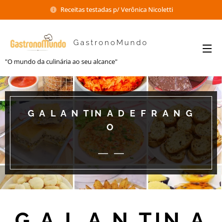
Receitas testadas p/ Verônica Nicoletti
GastronoMundo
"O mundo da culinária ao seu alcance"
G A L A N TIN A D E F R A N G
O
G A L A N TIN A