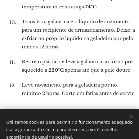
temperatura interna atinja
74ºC
.
Transfira a galantina e o líquido de cozimento
para um recipiente de armazenamento. Deixe-a
esfriar no próprio líquido na geladeira por pelo
menos 12 horas.
Retire o plástico e leve a galantina ao forno pré-
aquecido a
220ºC
apenas até que a pele doure.
Leve novamente para a geladeira por no
mínimo 2 horas. Corte em fatias antes de servir.
Utilizamos cookies para permitir o funcionamento adequado
Por: Verônica Silveira Nicoletti
e a segurança do site, e para oferecer a você a melhor
Instagram:
Gastronomundo.receitas
Cookies
experiência de usuário possível.