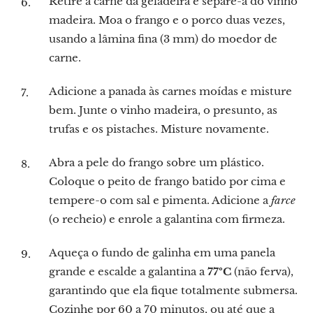
Retire a carne da geladeira e separe-a do vinho
madeira. Moa o frango e o porco duas vezes,
usando a lâmina fina (3 mm) do moedor de
carne.
Adicione a panada às carnes moídas e misture
bem. Junte o vinho madeira, o presunto, as
trufas e os pistaches. Misture novamente.
Abra a pele do frango sobre um plástico.
Coloque o peito de frango batido por cima e
tempere-o com sal e pimenta. Adicione a
farce
(o recheio) e enrole a galantina com firmeza.
Aqueça o fundo de galinha em uma panela
grande e escalde a galantina a
77ºC
(não ferva),
garantindo que ela fique totalmente submersa.
Cozinhe por 60 a 70 minutos, ou até que a