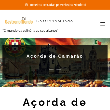
Receitas testadas p/ Verônica Nicoletti
GastronoMundo
"O mundo da culinária ao seu alcance"
Açorda de Camarão
Açorda de