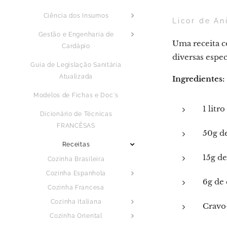
Ciência dos Insumos
Licor de An
Gestão e Engenharia de
Uma receita c
Cardápio
diversas espec
Guia de Legislação Sanitária
Atualizada
Ingredientes:
Modelos de Fichas e Doc´s
1 litr
Dicionário de Técnicas
FRANCÊSAS
50g d
Receitas
15g de
Cozinha Brasileira
Cozinha Espanhola
6g de
Cozinha Francesa
Cozinha Italiana
Cravo-
Cozinha Oriental