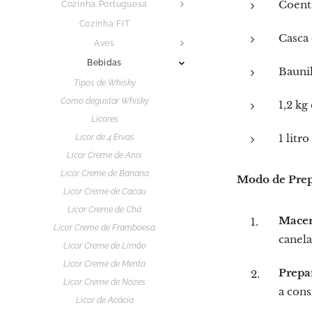
Coentr
Cozinha Portuguesa
Cozinha FIT
Casca 
Aves
Bebidas
Baunil
Tipos de Whisky
Como degustar Whisky
1,2 kg
Licores
1 litr
Licor de 4 Ervas
Licor Creme de Anis
Licor Creme de Banana
Modo de Prep
Licor Creme de Cacau
Licor Creme de Chá
Mace
Licor Creme de Framboesa
canela
Licor Creme de Limão
Licor Creme de Menta
Prepa
Licor Creme de Nozes
a cons
Licor de Acácia