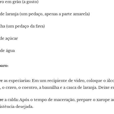
o em grão (a gosto)
de laranja (um pedaço, apenas a parte amarela)
ha (um pedaço da fava)
 de açúcar
o de água
aro:
re
as especiarias: Em um recipiente de vidro, coloque o álco
, o cravo, o coentro, a baunilha e a casca de laranja. Deixe
re
a calda: Após o tempo de maceração, prepare o xarope aq
istência desejada.