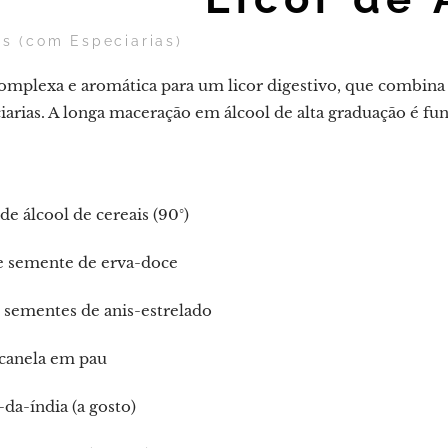
is (com Especiarias)
omplexa e aromática para um licor digestivo, que combina 
iarias. A longa maceração em álcool de alta graduação é fu
o de álcool de cereais (90°)
e semente de erva-doce
 sementes de anis-estrelado
 canela em pau
da-índia (a gosto)