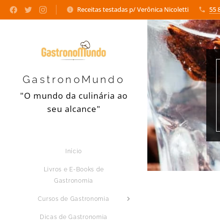
Receitas testadas p/ Verônica Nicoletti
55 
GastronoMundo
"O mundo da culinária ao
seu alcance"
Início
Livros e E-Books de
Gastronomia
Cursos de Gastronomia
Dicas de Gastronomia