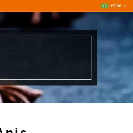
PT-BR
s
Anis