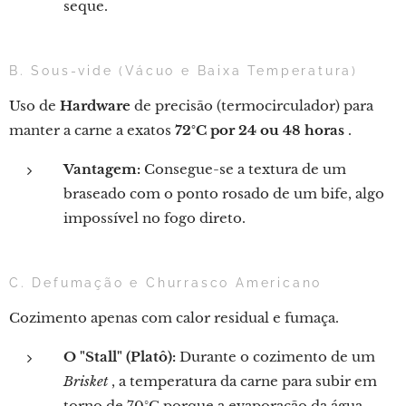
seque.
B. Sous-vide (Vácuo e Baixa Temperatura)
Uso de
Hardware
de precisão (termocirculador) para
manter a carne a exatos
72°C por 24 ou 48 horas
.
Vantagem:
Consegue-se a textura de um
braseado com o ponto rosado de um bife, algo
impossível no fogo direto.
C. Defumação e Churrasco Americano
Cozimento apenas com calor residual e fumaça.
O "Stall" (Platô):
Durante o cozimento de um
Brisket
, a temperatura da carne para subir em
torno de 70°C porque a evaporação da água