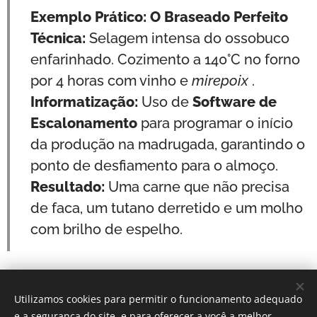
Exemplo Prático: O Braseado Perfeito
Técnica:
Selagem intensa do ossobuco
enfarinhado. Cozimento a 140°C no forno
por 4 horas com vinho e
mirepoix
.
Informatização:
Uso de
Software de
Escalonamento
para programar o início
da produção na madrugada, garantindo o
ponto de desfiamento para o almoço.
Resultado:
Uma carne que não precisa
de faca, um tutano derretido e um molho
com brilho de espelho.
Utilizamos cookies para permitir o funcionamento adequado
Por: Verônica Silveira Nicoletti
e a segurança do site, e para oferecer a você a melhor