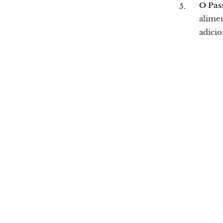
O Pass
alimen
adicio