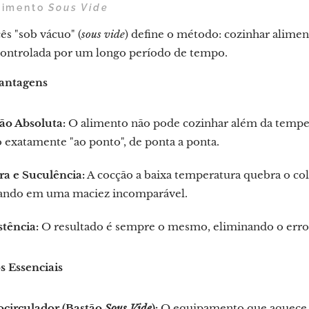
ozimento
Sous Vide
ês "sob vácuo" (
sous vide
) define o método: cozinhar alime
ontrolada por um longo período de tempo.
Vantagens
ão Absoluta:
O alimento não pode cozinhar além da tempera
 exatamente "ao ponto", de ponta a ponta.
ra e Suculência:
A cocção a baixa temperatura quebra o col
tando em uma maciez incomparável.
tência:
O resultado é sempre o mesmo, eliminando o erro
 Essenciais
circulador (Bastão
Sous Vide
):
O equipamento que aquece e 