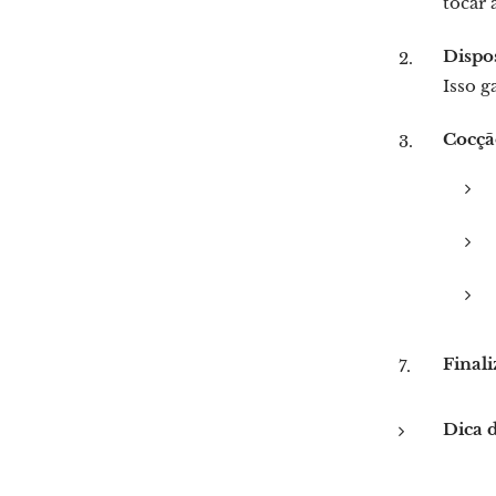
tocar 
Dispo
Isso g
Cocçã
Finali
Dica 