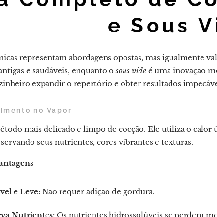
e Sous V
cnicas representam abordagens opostas, mas igualmente val
antigas e saudáveis, enquanto o
sous vide
é uma inovação mo
zinheiro expandir o repertório e obter resultados impecáve
zimento no Vapor
étodo mais delicado e limpo de cocção. Ele utiliza o calor
servando seus nutrientes, cores vibrantes e texturas.
Vantagens
vel e Leve:
Não requer adição de gordura.
rva Nutrientes:
Os nutrientes hidrossolúveis se perdem m