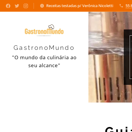
Receitas testadas p/ Verônica Nicoletti
55 
GastronoMundo
"O mundo da culinária ao
seu alcance"
Gui