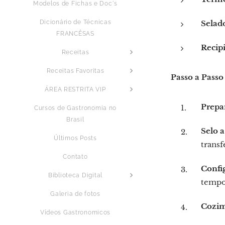
Modelos de Fichas e Doc´s
Dicionário de Técnicas
Selado
FRANCÊSAS
Recip
Receitas
Receitas Favoritas
Passo a Passo
ÁREA RESTRITA VIP
Prepa
Cursos de Gastronomia no
Brasil
Selo a
Últimos Posts
transf
Contato
Confi
Biblioteca Digital
tempo
Galeria de fotos
Cozim
Vídeos Gastronomicos