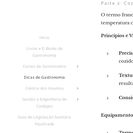
Parte 2: C
O termo franc
temperatura c
Princípios e 
Início
Livros e E-Books de
Precis
Gastronomia
cozido
Cursos de Gastronomia
Textu
Dicas de Gastronomia
resul
Ciência dos Insumos
Consis
Gestão e Engenharia de
Cardápio
Equipamentos
Guia de Legislação Sanitária
Atualizada
Termo