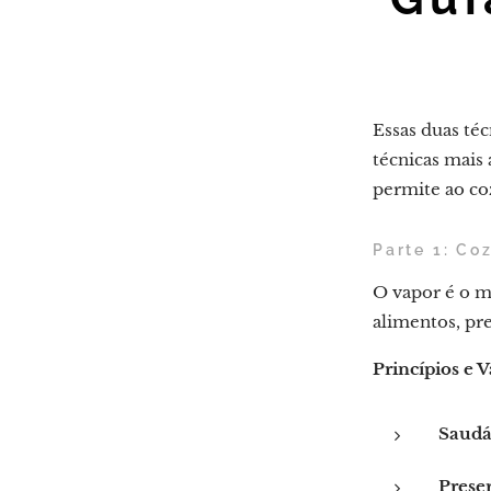
Essas duas té
técnicas mais 
permite ao co
Parte 1: Co
O vapor é o m
alimentos, pre
Princípios e 
Saudá
Prese