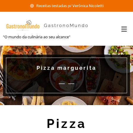
Receitas testadas p/ Verônica Nicoletti
GastronoMundo
"O mundo da culinária ao seu alcance"
Pizza marguerita
Pizza