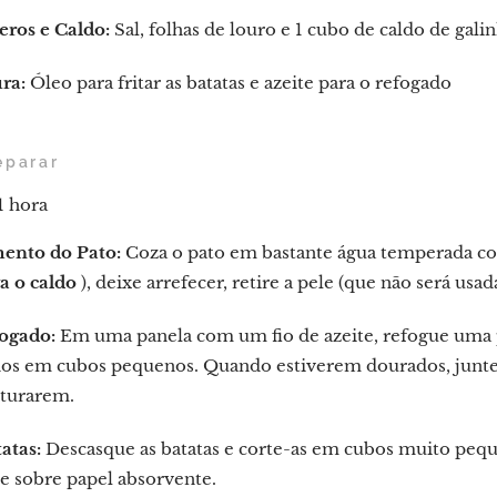
ros e Caldo:
Sal, folhas de louro e 1 cubo de caldo de gali
ra:
Óleo para fritar as batatas e azeite para o refogado
eparar
1 hora
ento do Pato:
Coza o pato em bastante água temperada com 
a o caldo
), deixe arrefecer, retire a pele (que não será usad
ogado:
Em uma panela com um fio de azeite, refogue uma pi
os em cubos pequenos. Quando estiverem dourados, junte o
sturarem.
atas:
Descasque as batatas e corte-as em cubos muito pequ
e sobre papel absorvente.