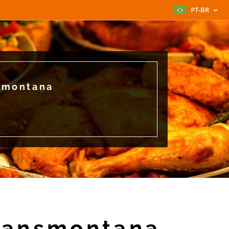
PT-BR
nsmontana
Transmontana