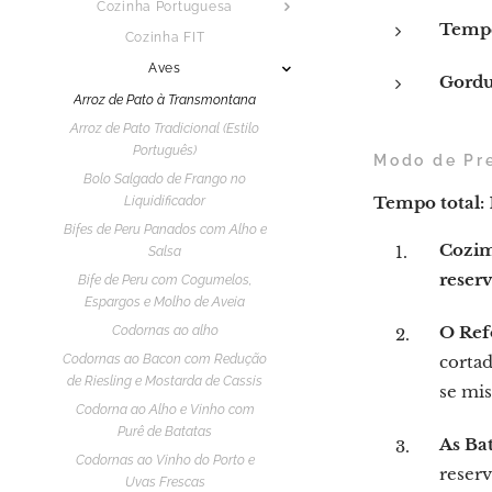
Cozinha Portuguesa
Tempe
Cozinha FIT
Aves
Gordu
Arroz de Pato à Transmontana
Arroz de Pato Tradicional (Estilo
Português)
Modo de Pr
Bolo Salgado de Frango no
Tempo total:
Liquidificador
Bifes de Peru Panados com Alho e
Cozim
Salsa
reserv
Bife de Peru com Cogumelos,
Espargos e Molho de Aveia
O Ref
Codornas ao alho
Codornas ao Bacon com Redução
cortad
de Riesling e Mostarda de Cassis
se mi
Codorna ao Alho e Vinho com
Purê de Batatas
As Bat
Codornas ao Vinho do Porto e
reserv
Uvas Frescas