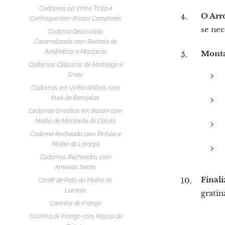
Codornas ao Vinho Tinto e
O Arr
Conhaque com Risoto Camponês
se nec
Codorna Desossada
Caramelizada com Recheio de
Amêndoas e Mostarda
Monta
Codornas Clássicas de Manteiga e
Ervas
Codornas em Vinha d'Alhos com
Purê de Berinjelas
Codornas Envoltas em Bacon com
Molho de Mostarda de Cassis
Codorna Recheada com Pinhão e
Molho de Laranja
Codornas Recheadas com
Ameixas Secas
Finali
Confit de Pato ao Molho de
Laranja
gratin
Coxinha de Frango
Coxinha de Frango com Massa de