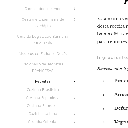
Ciência dos Insumos
Esta é uma ver
Gestão e Engenharia de
desta receita 
Cardápio
batatas fritas
Guia de Legislação Sanitária
para reuniões
Atualizada
Modelos de Fichas e Doc´s
Ingrediente
Dicionário de Técnicas
Rendimento: 6 
FRANCÊSAS
Proteí
Receitas
Cozinha Brasileira
Arroz
Cozinha Espanhola
Cozinha Francesa
Defu
Cozinha Italiana
Vegeta
Cozinha Oriental