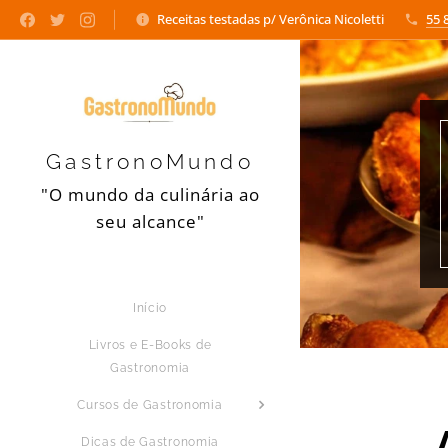
Receitas testadas p/ Verônica Nicoletti
55 
GastronoMundo
"O mundo da culinária ao
seu alcance"
Início
Livros e E-Books de
Gastronomia
Cursos de Gastronomia
Dicas de Gastronomia