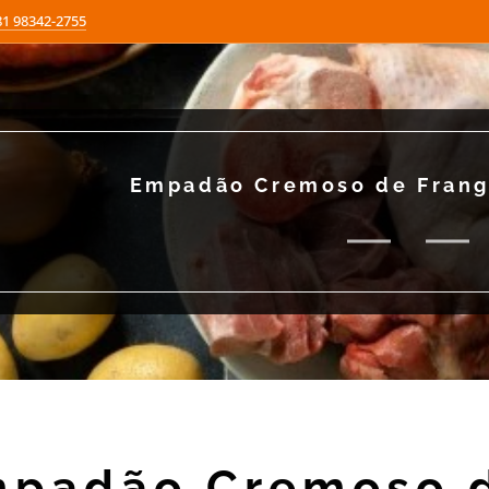
81 98342-2755
Empadão Cremoso de Frang
padão Cremoso 