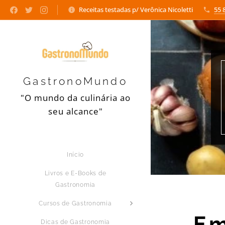
Receitas testadas p/ Verônica Nicoletti
55 
GastronoMundo
"O mundo da culinária ao
seu alcance"
Início
Livros e E-Books de
Gastronomia
Cursos de Gastronomia
Em
Dicas de Gastronomia