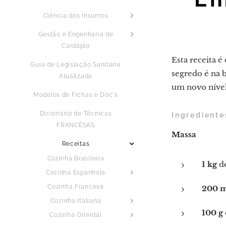
Ciência dos Insumos
Gestão e Engenharia de
Cardápio
Esta receita 
Guia de Legislação Sanitária
segredo é na 
Atualizada
um novo nível
Modelos de Fichas e Doc´s
Dicionário de Técnicas
Ingrediente
FRANCÊSAS
Massa
Receitas
Cozinha Brasileira
1 kg
de
Cozinha Espanhola
Cozinha Francesa
200 
Cozinha Italiana
100 g
Cozinha Oriental