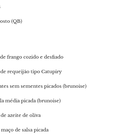
s
gosto (QB)
de frango cozido e desfiado
de requeijão tipo Catupiry
tes sem sementes picados (brunoise)
a média picada (brunoise)
de azeite de oliva
maço de salsa picada