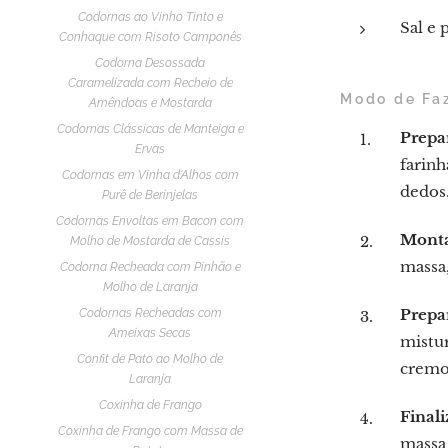
Codornas ao Vinho Tinto e
Sal e 
Conhaque com Risoto Camponês
Codorna Desossada
Caramelizada com Recheio de
Modo de Fa
Amêndoas e Mostarda
Codornas Clássicas de Manteiga e
Prepa
Ervas
farinh
Codornas em Vinha d'Alhos com
dedos
Purê de Berinjelas
Codornas Envoltas em Bacon com
Monta
Molho de Mostarda de Cassis
massa,
Codorna Recheada com Pinhão e
Molho de Laranja
Prepa
Codornas Recheadas com
Ameixas Secas
mistur
Confit de Pato ao Molho de
cremo
Laranja
Coxinha de Frango
Finali
Coxinha de Frango com Massa de
massa