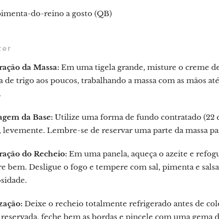
pimenta-do-reino a gosto (QB)
zer
ração da Massa:
Em uma tigela grande, misture o creme de l
a de trigo aos poucos, trabalhando a massa com as mãos at
.
gem da Base:
Utilize uma forma de fundo contratado (22 c
 levemente. Lembre-se de reservar uma parte da massa par
ração do Recheio:
Em uma panela, aqueça o azeite e refogue
e bem. Desligue o fogo e tempere com sal, pimenta e salsa.
sidade.
zação:
Deixe o recheio totalmente refrigerado antes de col
 reservada, feche bem as bordas e pincele com uma gema d