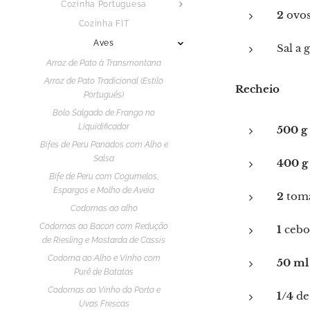
Cozinha Portuguesa
2
ovo
Cozinha FIT
Aves
Sal a 
Arroz de Pato à Transmontana
Arroz de Pato Tradicional (Estilo
Recheio
Português)
Bolo Salgado de Frango no
Liquidificador
500 g
Bifes de Peru Panados com Alho e
Salsa
400 g
Bife de Peru com Cogumelos,
Espargos e Molho de Aveia
2
toma
Codornas ao alho
Codornas ao Bacon com Redução
1
cebol
de Riesling e Mostarda de Cassis
Codorna ao Alho e Vinho com
50 ml
Purê de Batatas
Codornas ao Vinho do Porto e
1/4
de 
Uvas Frescas