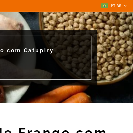
PT-BR
o com Catupiry
de Frango com