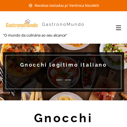
Receitas testadas p/ Verônica Nicoletti
GastronoMundo
"O mundo da culinária ao seu alcance"
Gnocchi legítimo italiano
Gnocchi