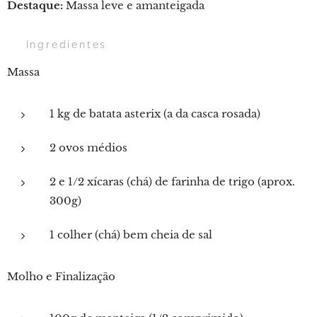
Destaque:
Massa leve e amanteigada
🛒 Ingredientes
Massa
1 kg de batata asterix (a da casca rosada)
2 ovos médios
2 e 1/2 xícaras (chá) de farinha de trigo (aprox.
300g)
1 colher (chá) bem cheia de sal
Molho e Finalização