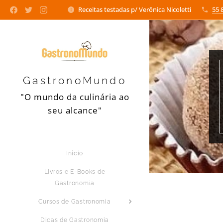
Receitas testadas p/ Verônica Nicoletti
55 
GastronoMundo
"O mundo da culinária ao
seu alcance"
Início
Livros e E-Books de
Gastronomia
Cursos de Gastronomia
Dicas de Gastronomia