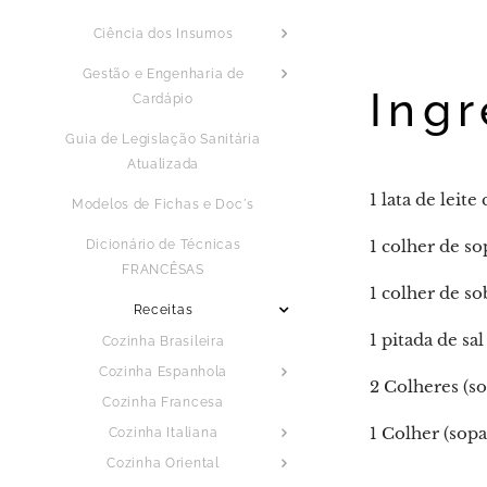
Ciência dos Insumos
Gestão e Engenharia de
Ingr
Cardápio
Guia de Legislação Sanitária
Atualizada
1 lata de leit
Modelos de Fichas e Doc´s
1 colher de s
Dicionário de Técnicas
FRANCÊSAS
1 colher de s
Receitas
1 pitada de sal
Cozinha Brasileira
Cozinha Espanhola
2 Colheres (s
Cozinha Francesa
1 Colher (sop
Cozinha Italiana
Cozinha Oriental