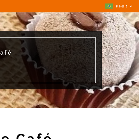
PT-BR
Café
de Café