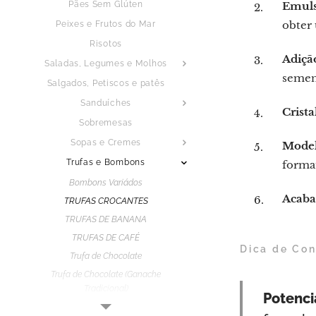
Pães Sem Glúten
Emuls
obter
Peixes e Frutos do Mar
Risotos
Adiçã
Saladas, Legumes e Molhos
sement
Salgados, Petiscos e patês
Sanduíches
Crista
Sobremesas
Sopas e Cremes
Model
Trufas e Bombons
format
Bombons Variádos
Acaba
TRUFAS CROCANTES
TRUFAS DE BANANA
TRUFAS DE CAFÉ
Dica de Co
Trufa de Chocolate
Trufa de Chocolate (Ganache
Tradicional)
Potenci
Trufa de Morango