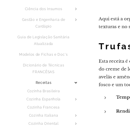
Ciência dos Insumos
Aqui está a or
Gestão e Engenharia de
texturas e no 
Cardápio
Guia de Legislação Sanitária
Trufa
Atualizada
Modelos de Fichas e Doc´s
Esta receita é
Dicionário de Técnicas
do creme de l
FRANCÊSAS
avelãs e amên
Receitas
fosco e um to
Cozinha Brasileira
Tempo
Cozinha Espanhola
Cozinha Francesa
Rendi
Cozinha Italiana
Cozinha Oriental