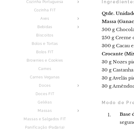
Ingrediente
Cozinha Portuguesa
Cozinha FIT
Qtde.
Unidad
Aves
Massa (Ganac
Bebidas
500 g Chocol
Biscoitos
250 g Creme d
Bolos e Tortas
300 g Cacau em
Bolos FIT
Crocante (Mi
Brownies e Cookies
30 g Nozes pi
Carnes
30 g Castanha
Carnes Veganas
30 g Avelãs pi
30 g Amêndoa
Doces
Doces FIT
Geléias
Modo de Pr
Massas
Base 
Massas e Salgados FIT
segun
Panificação (Padaria)