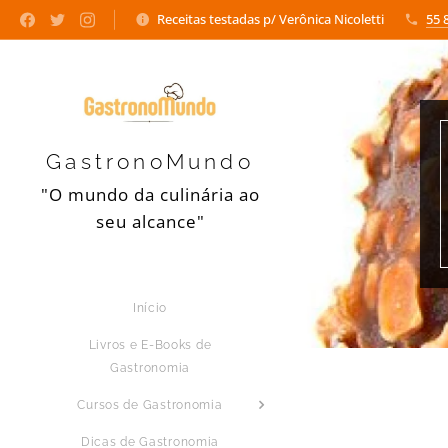
Receitas testadas p/ Verônica Nicoletti
55 
GastronoMundo
"O mundo da culinária ao
seu alcance"
Início
Livros e E-Books de
Gastronomia
Cursos de Gastronomia
Dicas de Gastronomia