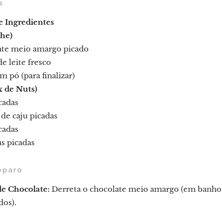
s
e
Ingredientes
he)
ate meio amargo picado
e leite fresco
 pó (para finalizar)
x de Nuts)
cadas
 de caju picadas
cadas
s picadas
eparo
de Chocolate:
Derreta o chocolate meio amargo (em banho
dos).