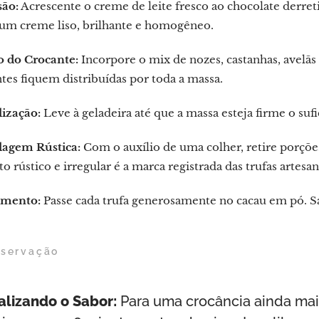
ão:
Acrescente o creme de leite fresco ao chocolate derret
 um creme liso, brilhante e homogêneo.
o do Crocante:
Incorpore o mix de nozes, castanhas, avelã
es fiquem distribuídas por toda a massa.
lização:
Leve à geladeira até que a massa esteja firme o sufi
agem Rústica:
Com o auxílio de uma colher, retire porçõe
o rústico e irregular é a marca registrada das trufas artesan
mento:
Passe cada trufa generosamente no cacau em pó. Sa
nservação
alizando o Sabor:
Para uma crocância ainda mais