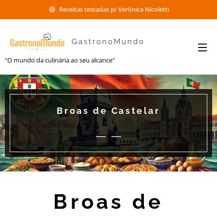
Receitas testadas p/ Verônica Nicoletti
GastronoMundo
"O mundo da culinária ao seu alcance"
Broas de Castelar
Broas de