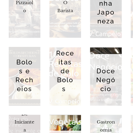
nha
Pizzaiol
O
o
Barista
Japo
neza
100
Rece
Bolo
itas
s e
de
Doce
Rech
Bolo
Negó
eios
s
cio
"Rota do
Vinho:
De
Iniciante
Gastron
a
omia