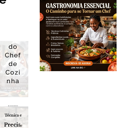
Livro
do
Chef
de
Cozi
nha
Custo,
Ficha
Técnica e
Preci
fi
c