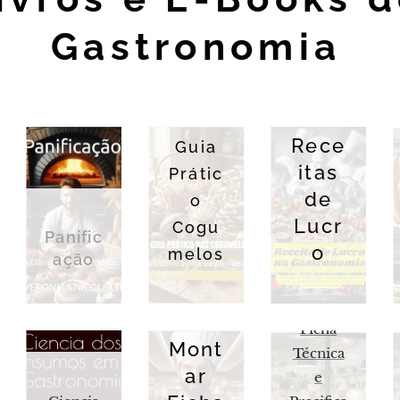
Gastronomia
Rece
Guia
itas
Prátic
de
o
Lucr
Cogu
Panific
o
melos
ação
Com
Custo,
o
Ficha
Mont
Técnica
ar
e