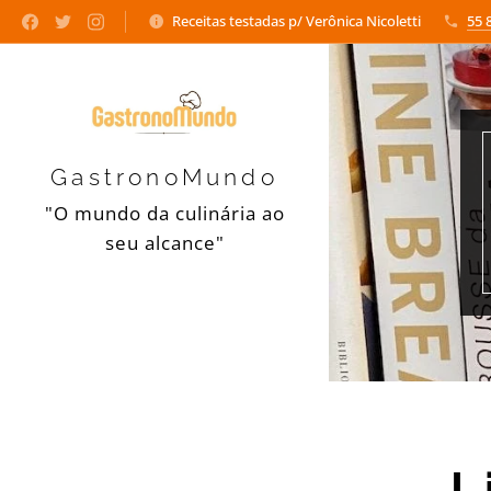
Receitas testadas p/ Verônica Nicoletti
55 
GastronoMundo
"O mundo da culinária ao
seu alcance"
L