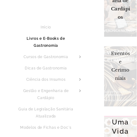
aria de
Cardápi
os
Início
Livros e E-Books de
Gastronomia
Eventos
Cursos de Gastronomia
e
Dicas de Gastronomia
Cerimo
niais
Ciência dos Insumos
Gestão e Engenharia de
Cardápio
Guia de Legislação Sanitária
Atualizada
Uma
Modelos de Fichas e Doc´s
Vida