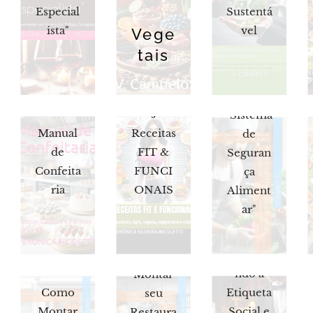
Especial
Sustentá
ista"
vel
Vege
tais
Melhore
HACCP
s
"Sistema
Manual
Receitas
de
de
FIT &
Seguran
Confeita
FUNCI
ça
ria
ONAIS
Aliment
ar"
Domina
Como
ndo a
Montar
Como
Etiqueta
seu
Montar
Social e
Restaura