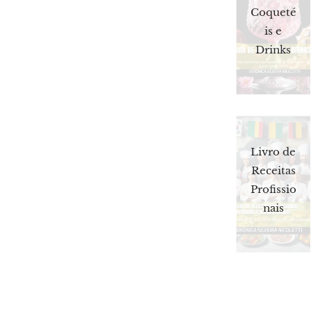
Coqueté
is e
Drinks
Livro de
Receitas
Profissio
nais