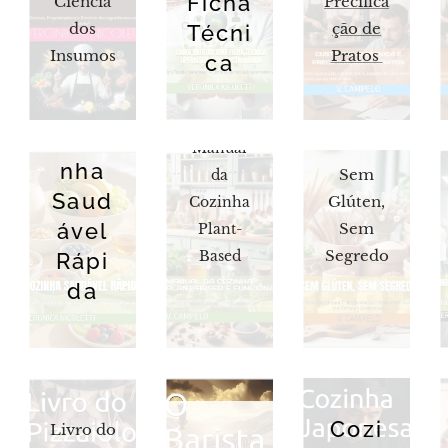
Ficha
Ciencia
Precifica
dos
ção de
Técni
Insumos
Pratos
ca
Cozi
Manual
nha
Sem
da
Saud
Glúten,
Cozinha
ável
Sem
Plant-
Segredo
Rápi
Based
da
Cozi
Livro do