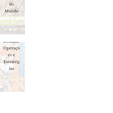
do
Mundo
Aliment
os e
Bebidas:
Operaçõ
es e
Estratég
ias