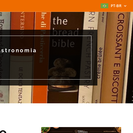
PT-BR
astronomia
de