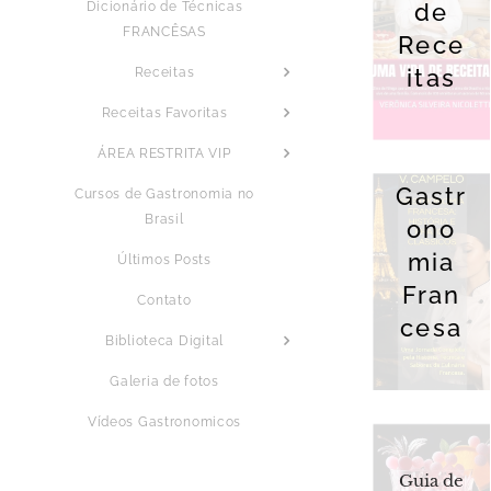
de
Dicionário de Técnicas
FRANCÊSAS
Rece
itas
Receitas
Receitas Favoritas
ÁREA RESTRITA VIP
Gastr
Cursos de Gastronomia no
Brasil
ono
mia
Últimos Posts
Fran
Contato
cesa
Biblioteca Digital
Galeria de fotos
Vídeos Gastronomicos
Guia de