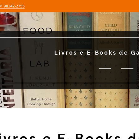
81 98342-2755
Livros e E-Books de G
ivros e E-Books 