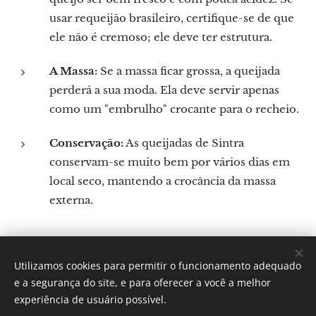
usar requeijão brasileiro, certifique-se de que
ele não é cremoso; ele deve ter estrutura.
A Massa:
Se a massa ficar grossa, a queijada
perderá a sua moda. Ela deve servir apenas
como um "embrulho" crocante para o recheio.
Conservação:
As queijadas de Sintra
conservam-se muito bem por vários dias em
local seco, mantendo a crocância da massa
externa.
Utilizamos cookies para permitir o funcionamento adequado
Por: Verônica Silveira Nicoletti
e a segurança do site, e para oferecer a você a melhor
Instagram:
Gastronomundo.receitas
Cookies
experiência de usuário possível.