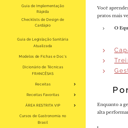
Guia de Implementação
Você aprender
Rápida
pratos mais 
Checklists de Design de
Cardápio
O Equi
Guia de Legislação Sanitária
Atualizada
Cap
Modelos de Fichas e Doc´s
Tre
Dicionário de Técnicas
Ges
FRANCÊSAS
Receitas
💡 Po
Receitas Favoritas
Enquanto a ge
ÁREA RESTRITA VIP
alta performa
Cursos de Gastronomia no
Brasil