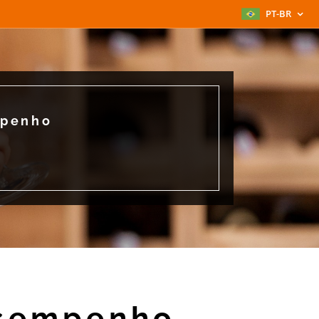
PT-BR
mpenho
esempenho