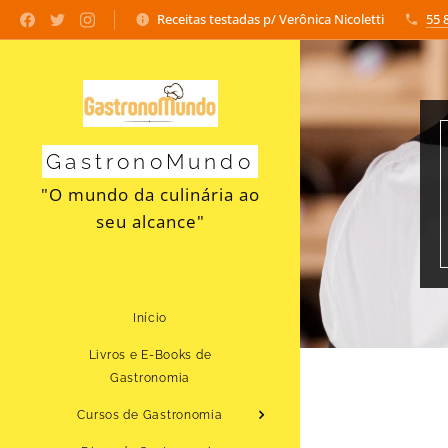
Receitas testadas p/ Verônica Nicoletti
55 
GastronoMundo
"O mundo da culinária ao
seu alcance"
Início
Livros e E-Books de
Gastronomia
Cursos de Gastronomia