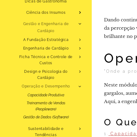
Dicas de Gastronomia
Ciência dos Insumos
Dando continu
Gestão e Engenharia de
da percepção 
Cardápio
brilhante no 
A Fundação Estratégica
Engenharia de Cardápio
Ope
Ficha Técnica e Controle de
Custos
"Onde a pro
Design e Psicologia do
Cardápio
Neste módulo
Operação e Desempenho
gargalos, aume
Capacidade Produtiva
Aqui, a engen
Treinamento de Vendas
(Peopleware)
Gestão de Dados (Software)
O Que
Sustentabilidade e
1.
Capacidad
Tendências