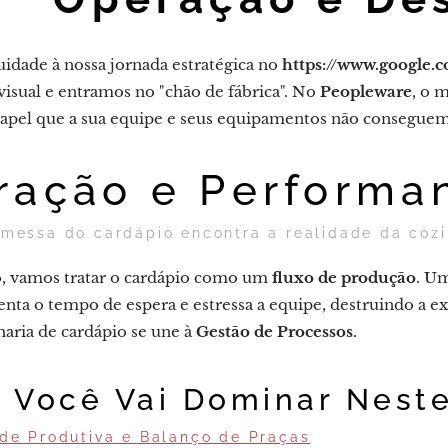
idade à nossa jornada estratégica no
https://www.google
visual e entramos no "chão de fábrica". No
Peopleware
, o 
papel que a sua equipe e seus equipamentos não conseguem 
ração e Performa
messa do cardápio encontra a realidade da cozi
, vamos tratar o cardápio como um
fluxo de produção
. U
nta o tempo de espera e estressa a equipe, destruindo a ex
haria de cardápio se une à
Gestão de Processos
.
 Você Vai Dominar Nest
e Produtiva e Balanço de Praças