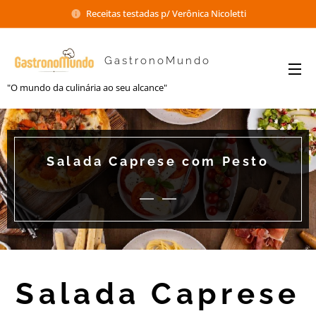
Receitas testadas p/ Verônica Nicoletti
GastronoMundo
"O mundo da culinária ao seu alcance"
Salada Caprese com Pesto
Salada Caprese