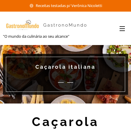
Receitas testadas p/ Verônica Nicoletti
GastronoMundo
"O mundo da culinária ao seu alcance"
Caçarola italiana
Caçarola