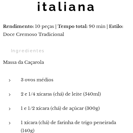
italiana
Rendimento:
10 peças |
Tempo total:
90 min |
Estilo:
Doce Cremoso Tradicional
🛒 Ingredientes
Massa da Caçarola
3 ovos médios
2 e 1/4 xícaras (chá) de leite (540ml)
1 e 1/2 xícara (chá) de açúcar (300g)
1 xícara (chá) de farinha de trigo peneirada
(140g)